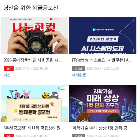
당신을 위한 정글공모전
2026 롯데장학재단 사회공헌 사진 공모전 '나눔한컷'
[Telechips, 넥스트칩, 자율주행] AI 시스템반도체 SW개발자 (2기)채용연계과정
2026-07-01 ~ 2026-08-16
2026-05-27 ~ 2026-12-16
D-7
D-4M
사진
대외활동
[추천공모전] 제11회 국립생태원 생태문학 공모전 (~8.14)
과학기술 미래 상상 1컷 만화 공모전(~9/18)
2026-05-01 ~ 2026-08-14
2026-07-20 ~ 2026-09-18
D-5
D-1M