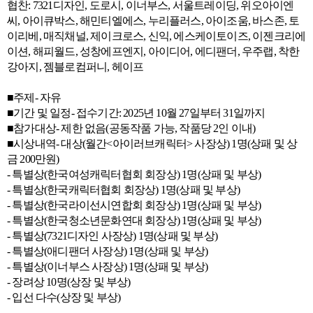
협찬:
7321
디자인
,
도로시
,
이너부스
,
서울트레이딩
,
위오아이엔
씨
,
아이큐박스
,
해민티엘에스
,
누리플러스
,
아이조움
,
바스존
,
토
이리베
,
매직채널
,
제이크로스
,
신익
,
에스케이토이즈
,
이젠크리에
이션
,
해피월드
,
성창에프엔지
,
아이디어
,
에디팬더
,
우주랩
,
착한
강아지
,
젬
블로컴퍼니
,
헤이프
■주제
- 자유
■기간 및 일정
- 접수기간: 2025년 10월 27일부터 31일까지
■참가대상
- 제한 없음(공동작품 가능, 작품당 2인 이내)
■시상내역
- 대상(월간<아이러브캐릭터> 사장상) 1명(상패 및 상
금 200만원)
- 특별상(한국여성캐릭터협회 회장상) 1명(상패 및 부상)
- 특별상(한국캐릭터협회 회장상) 1명(상패 및 부상)
- 특별상(한국라이선시연합회 회장상) 1명(상패 및 부상)
- 특별상(한국청소년문화연대 회장상) 1명(상패 및 부상)
- 특별상(7321디자인 사장상) 1명(상패 및 부상)
- 특별상(애디팬더 사장상) 1명(상패 및 부상)
- 특별상(이너부스 사장상) 1명(상패 및 부상)
- 장려상 10명(상장 및 부상)
- 입선 다수(상장 및 부상)