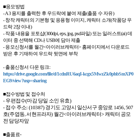
■응모방법
- A3 용지를 출력한 후 우드락에 붙여 제출(출품 수 자유)
- 창작 캐릭터의 기본형 및 응용형 이미지, 캐릭터 소개(작품당 우
드락 2장 이내)
- 작품 내용을 포토샵(300dpi, eps, jpg, psd파일) 또는 일러스트(ai) 데
이터 중 선택해 CD나 USB에 담아 제출
- 응모신청서를 월간<아이러브캐릭터> 홈페이지에서 다운로드
받은 후 기재하여 우드락 뒷면에 부착
- 출품신청서 다운 링크:
https://drive.google.com/file/d/1cdnRU6aqI-kcgx5MwzZk0phbSmXP0
EG9/view?usp=sharing
■접수방법 및 접수처
- 우편접수(마감 당일 소인 유효)
- 접수 주소: (10387) 경기도 고양시 일산서구 중앙로 1456, 507
호(주엽동, 서현프라자) 월간<아이러브캐릭터> 캐릭터 공모
전 담당자앞
-
■출품료