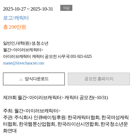
2025-10-27 ~ 2025-10-31
마감
로고/캐릭터
총 200만원
일반인,대학(원) 생,청소년
월간<아이러브캐릭터>
아이러브캐릭터 캐릭터 공모전 사무국 031-921-6325
master@ilovecharacter.com
양식다운로드
공모전 홈페이지
제19회 월간<아이러브캐릭터> 캐릭터 공모전(~10/31)
주최: 월간<아이러브캐릭터>
주관: 주식회사 인큐베이팅
후원: 한
국캐릭터협회
,
한국여성캐릭
터협회
,
한국웹툰산업협회
,
한국라이선시연합회
,
한국청소년문
화연대