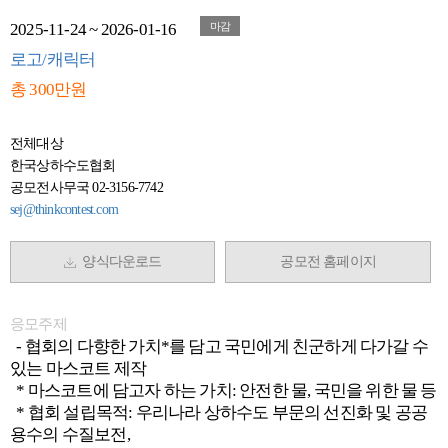
2025-11-24 ~ 2026-01-16
마감
로고/캐릭터
총 300만원
전체대상
한국상하수도협회
공모전사무국 02-3156-7742
sej@thinkcontest.com
양식다운로드
공모전 홈페이지
응모주제
- 협회의 다향한 가치*를 담고 국민에게 친군하게 다가갈 수
있는 마스코트 제작
* 마스코트에 담고자 하는 가치: 안전한 물, 국민을 위한 물 등
* 협회 설립목적: 우리나라 상하수도 부문의 선진화 및 공공
용수의 수질보전,