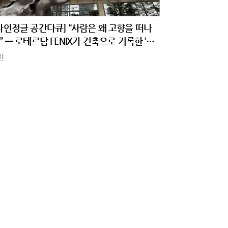
자인정글 공간다큐] “사람은 왜 고향을 떠나
” — 로테르담 FENIX가 건축으로 기록한 ‘이
 공간’
진