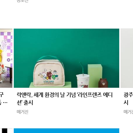
공모전
구
락앤락, 세계 환경의 날 기념 ‘라인프렌즈 에디
광주
동 펼
션’ 출시
시
매거진
매거