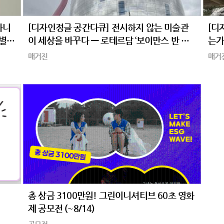
아니
[디자인정글 공간다큐] 전시하지 않는 미술관
[디
특별전
이 세상을 바꾸다 — 로테르담 ‘보이만스 반 뵈
는가
닝겐 데포’
주의
매거진
매거
총 상금 3100만원! 그린이니셔티브 60초 영화
제 공모전 (~8/14)