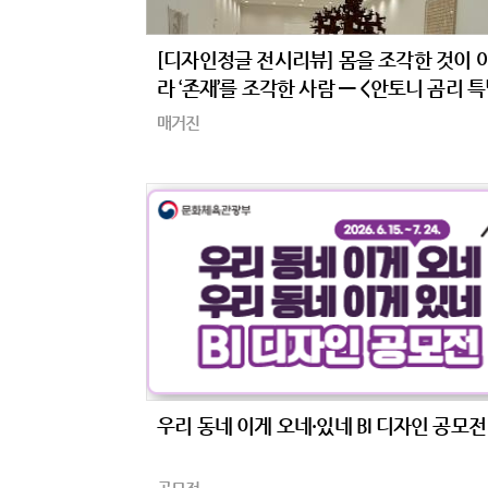
[디자인정글 전시리뷰] 몸을 조각한 것이 
라 ‘존재’를 조각한 사람 — <안토니 곰리 
‘Geestgrond’>
매거진
우리 동네 이게 오네·있네 BI 디자인 공모전