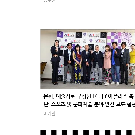
공모전
문화, 예술가로 구성된 FC더조이플러스 축
단, 스포츠 및 문화예술 분야 민간 교류 활
쳐
매거진