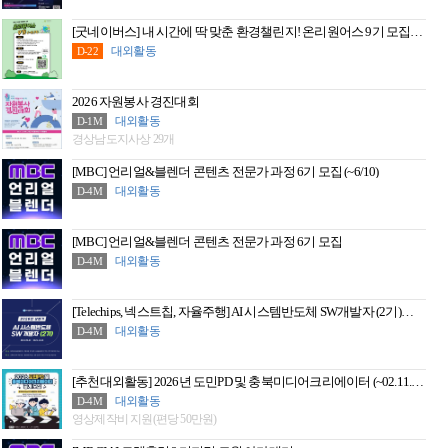
[굿네이버스] 내 시간에 딱 맞춘 환경챌린지! 온리원어스 9기 모집! (~8/31)
대외활동
D-22
2026 자원봉사 경진대회
대외활동
D-1M
경상남도지사상 29개
[MBC] 언리얼&블렌더 콘텐츠 전문가 과정 6기 모집 (~6/10)
대외활동
D-4M
[MBC] 언리얼&블렌더 콘텐츠 전문가 과정 6기 모집
대외활동
D-4M
[Telechips, 넥스트칩, 자율주행] AI 시스템반도체 SW개발자 (2기)채용연계과정
대외활동
D-4M
[추천대외활동] 2026년 도민PD 및 충북미디어크리에이터 (~02.11.수 14시까지)
대외활동
D-4M
영상제작비 지원(편당 50만원)