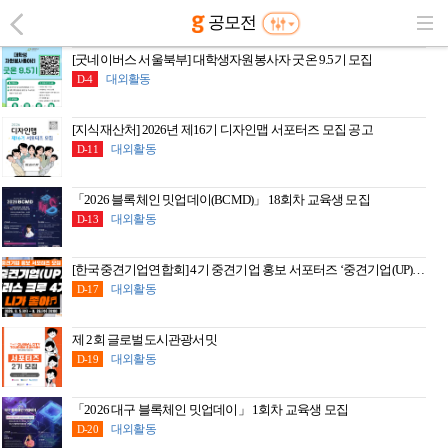
공모전
[굿네이버스 서울북부] 대학생자원봉사자 굿온 9.5기 모집
대외활동
D-4
[지식재산처] 2026년 제16기 디자인맵 서포터즈 모집 공고
대외활동
D-11
「2026 블록체인 밋업데이(BCMD)」 18회차 교육생 모집
대외활동
D-13
[한국중견기업연합회] 4기 중견기업 홍보 서포터즈 ‘중견기업(UP) 플러스 크루’ 모집
대외활동
D-17
제 2회 글로벌도시관광서밋
대외활동
D-19
「2026 대구 블록체인 밋업데이」 1회차 교육생 모집
대외활동
D-20