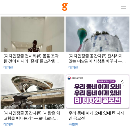
[디자인정글 전시리뷰] 몸을 조각
[디자인정글 공간다큐] 전시하지
한 것이 아니라 ‘존재’를 조각한 사
않는 미술관이 세상을 바꾸다 —
람 — <안토니 곰리 특별전
로테르담 ‘보이만스 반 뵈닝겐 데
매거진
매거진
‘Geestgrond’>
포’
[디자인정글 공간다큐] “사람은 왜
우리 동네 이게 오네·있네 BI 디자
고향을 떠나는가” — 로테르담
인 공모전
FENIX가 건축으로 기록한 ‘이주의
매거진
공모전
공간’