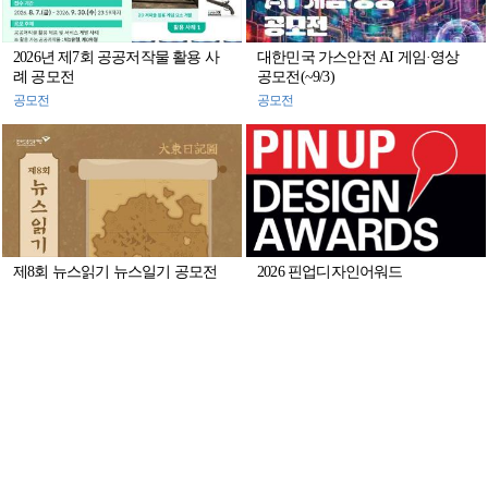
2026년 제7회 공공저작물 활용 사
대한민국 가스안전 AI 게임·영상
례 공모전
공모전(~9/3)
공모전
공모전
제8회 뉴스읽기 뉴스일기 공모전
2026 핀업디자인어워드
뉴스일기장 배포(~27/7/31)
공모전
공모전
[디자인정글 이슈] ‘알파벳’이라는
2026년 정부광고 아이디어 공모전