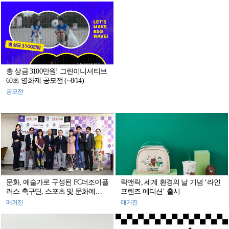
총 상금 3100만원! 그린이니셔티브
60초 영화제 공모전 (~8/14)
공모전
문화, 예술가로 구성된 FC더조이플
락앤락, 세계 환경의 날 기념 ‘라인
러스 축구단, 스포츠 및 문화예술
프렌즈 에디션’ 출시
분야 민간 교류 활동 펼쳐
매거진
매거진