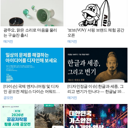
광주요, 맑은 소리로 마음을 울리
'보브(VOV)' 서핑 브랜드 체험 공간
는 구슬잔 출시
오픈
매거진
매거진
[다이슨] 국제 엔지니어링 및 디자
[디자인정글 이슈] 한글과 세종, 그
인 공모전 제임스 다이슨 어워드
리고 변기가 만나다 — 한글날 100
2024 참가자 모집
주년 특별기획전 《한글과 세종,
공모전
매거진
그리고 변기 전》 추진