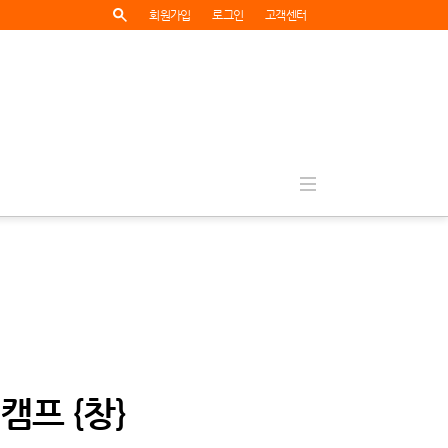
회원가입
로그인
고객센터
프 {창}