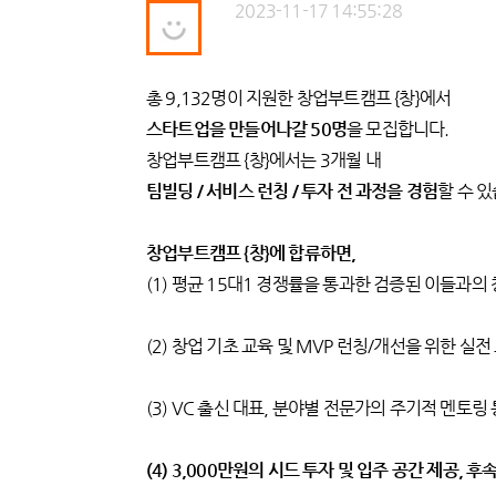
2023-11-17 14:55:28
총 9,132명이 지원한 창업부트캠프 {창}에서
스타트업을 만들어나갈 50명
을 모집합니다.
창업부트캠프 {창}에서는 3개월 내
팀빌딩 / 서비스 런칭 / 투자 전 과정을 경험
할 수 
창업부트캠프 {창}에 합류하면,
(1) 평균 15대1 경쟁률을 통과한 검증된 이들과의
(2) 창업 기초 교육 및 MVP 런칭/개선을 위한 실
(3) VC 출신 대표, 분야별 전문가의 주기적 멘토
(4) 3,000만원의 시드 투자 및 입주 공간 제공, 후속