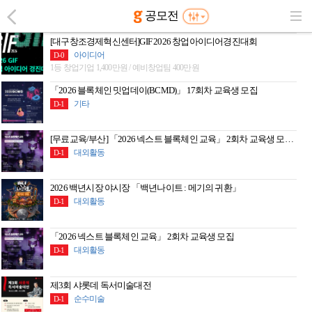
공모전
[대구창조경제혁신센터]GIF 2026 창업아이디어경진대회
아이디어
D-0
1등 창업기업 1,400만원 / 예비창업팀 400만원
「2026 블록체인 밋업데이(BCMD)」 17회차 교육생 모집
기타
D-1
[무료교육/부산] 「2026 넥스트 블록체인 교육」 2회차 교육생 모집 (~8/7)
대외활동
D-1
2026 백년시장 야시장 「백년나이트 : 메기의 귀환」
대외활동
D-1
「2026 넥스트 블록체인 교육」 2회차 교육생 모집
대외활동
D-1
제3회 샤롯데 독서미술대전
순수미술
D-1