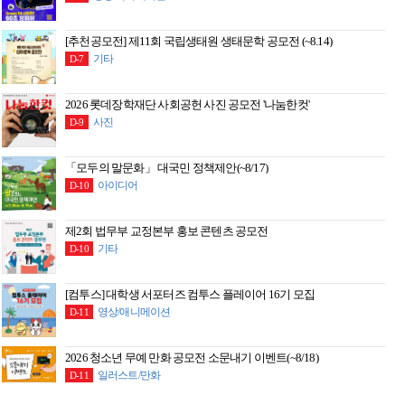
[추천공모전] 제11회 국립생태원 생태문학 공모전 (~8.14)
기타
D-7
2026 롯데장학재단 사회공헌 사진 공모전 '나눔한컷'
사진
D-9
「모두의 말문화」 대국민 정책제안(~8/17)
아이디어
D-10
제2회 법무부 교정본부 홍보 콘텐츠 공모전
기타
D-10
[컴투스] 대학생 서포터즈 컴투스 플레이어 16기 모집
영상/애니메이션
D-11
2026 청소년 무예 만화 공모전 소문내기 이벤트(~8/18)
일러스트/만화
D-11