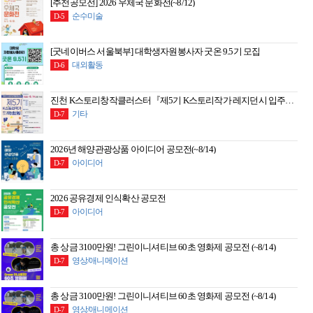
[추천공모전] 2026 우체국 문화전(~8/12)
순수미술
D-5
[굿네이버스 서울북부] 대학생자원봉사자 굿온 9.5기 모집
대외활동
D-6
진천 K스토리창작클러스터『제5기 K스토리작가 레지던시 입주작가』(~8/14)
기타
D-7
2026년 해양관광상품 아이디어 공모전(~8/14)
아이디어
D-7
2026 공유경제 인식확산 공모전
아이디어
D-7
총 상금 3100만원! 그린이니셔티브 60초 영화제 공모전 (~8/14)
영상/애니메이션
D-7
총 상금 3100만원! 그린이니셔티브 60초 영화제 공모전 (~8/14)
영상/애니메이션
D-7