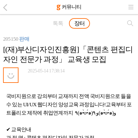
커뮤니티
톡톡
장터
205150
판매
[(재)부산디자인진흥원]「콘텐츠 편집디
자인 전문가 과정」 교육생 모집
2025-05-14 17:38:14
국비지원으로 강의부터 교재까지 전액 국비지원으로 들을
수 있는 UI/UX 웹디자인 양성교육 과정입니다!교육부터 포
트폴리오 제작에 취업연계까지 ٩(๑•̀o•́๑)و ٩(๑•̀o•́๑)و
✔ 교육안내
과 정 명 : 콘텐츠 편집디자인 전문가 과정