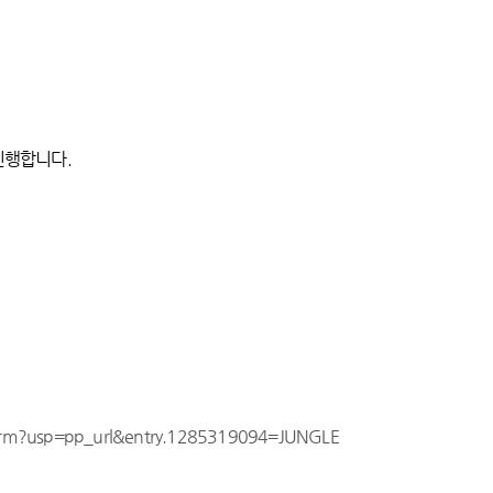
진행합니다.
form?usp=pp_url&entry.1285319094=JUNGLE