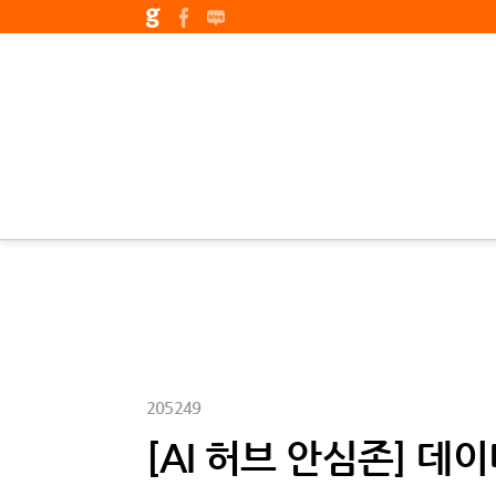
205249
[AI 허브 안심존] 데