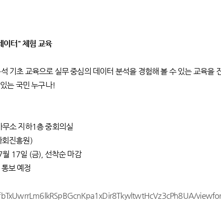
데이터" 체험 교육
석 기초 교육으로 실무 중심의 데이터 분석을 경험해 볼 수 있는 교육을 
 있는 국민 누구나!
울사무소 지하1층 중회의실
회진흥원)
07월 17일 (금), 선착순 마감
개별 통보 예정
QLSfbTxUwrrLm6lkRSpBGcnKpa1xDir8TkyvltwtHcVz3cPh8UA/view