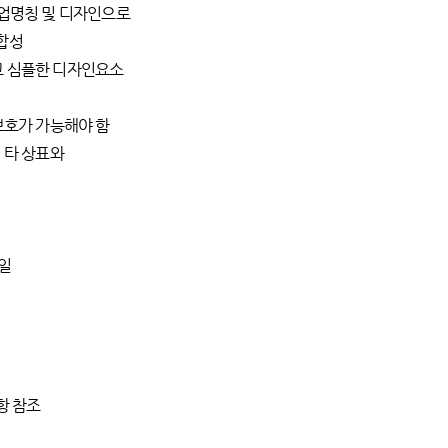
업명칭 및 디자인으로
합성
 심플한 디자인요소
보호가 가능해야 함
 타 상표와
3일
항 참조