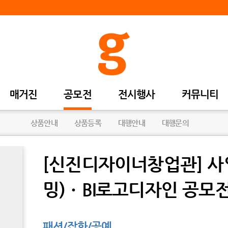
매거진
공모전
전시행사
커뮤니티
상품안내
상품등록
대행안내
대행문의
[신진디자이너창업관] 사
밍)ㆍBI로고디자인 공모
패션/잡화/공예