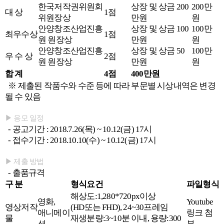
한국저작권위원회
상장 및 상금 200
200만
대 상
1점
위원장상
만원
원
안양창조산업진흥
상장 및 상금 100
100만
최우수상
1점
원 원장상
만원
원
안양창조산업진흥
상장 및 상금 50
100만
우 수 상
2점
원 원장상
만원
원
합 계
4
점
400
만원
※ 제출된 작품수와 수준 등에 따라 부문별 시상내역은 변경
될 수 있음
▶ 응모 일정
- 공고기간 : 2018.7.26(목) ~ 10.12(금) 17시
- 접수기간 : 2018.10.10(수) ~ 10.12(금) 17시
▶ 제출 방법
- 출품규격
구 분
형식요건
파일형식
해상도:1,280*720px이상
영화,
Youtube
영상저작
(HD또는 FHD), 24~30프레임
애니메이
링크 첨
물
재생분량:3~10분 이내, 용량:300
션
부