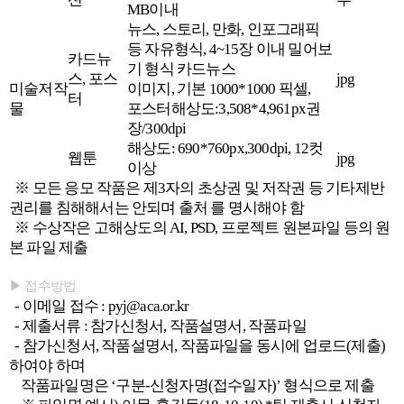
MB이내
뉴스, 스토리, 만화, 인포그래픽
등 자유형식, 4~15장 이내 밀어보
카드뉴
기 형식 카드뉴스
스, 포스
jpg
미술저작
이미지, 기본 1000*1000 픽셀,
터
물
포스터해상도:3,508*4,961px권
장/300dpi
해상도: 690*760px,300dpi, 12컷
웹툰
jpg
이상
※ 모든 응모 작품은 제3자의 초상권 및 저작권 등 기타제반
권리를 침해해서는 안되며 출처 를 명시해야 함
※ 수상작은 고해상도의 AI, PSD, 프로젝트 원본파일 등의 원
본 파일 제출
▶ 접수방법
- 이메일 접수 : pyj@aca.or.kr
- 제출서류 : 참가신청서, 작품설명서, 작품파일
- 참가신청서, 작품설명서, 작품파일을 동시에 업로드(제출)
하여야 하며
작품파일명은 ‘구분-신청자명(접수일자)’ 형식으로 제출