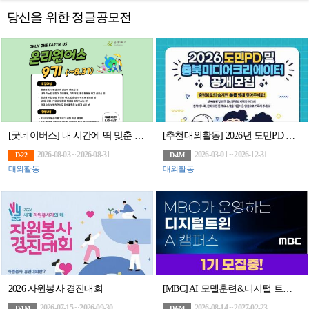
당신을 위한 정글공모전
[굿네이버스] 내 시간에 딱 맞춘 환경챌린지! 온리원어스 9기 모집! (~8/31)
[추천대외활동] 2026년 도민PD 및 충북미디어크리에이터 (~02.11.수 14시까지)
2026-08-03 ~ 2026-08-31
2026-03-01 ~ 2026-12-31
D-22
D-4M
대외활동
대외활동
2026 자원봉사 경진대회
[MBC] AI 모델훈련&디지털 트윈 아카데미 모집(~8/14)
2026-07-15 ~ 2026-09-30
2026-08-14 ~ 2027-02-23
D-1M
D-6M