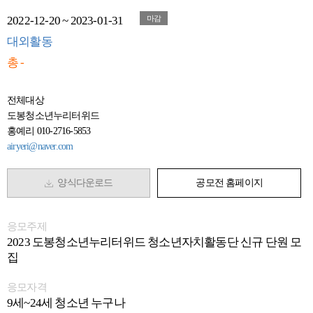
2022-12-20 ~ 2023-01-31
마감
대외활동
총 -
전체대상
도봉청소년누리터위드
홍예리 010-2716-5853
airyeri@naver.com
양식다운로드
공모전 홈페이지
응모주제
2023 도봉청소년누리터위드 청소년자치활동단 신규 단원 모
집
응모자격
9세~24세 청소년 누구나