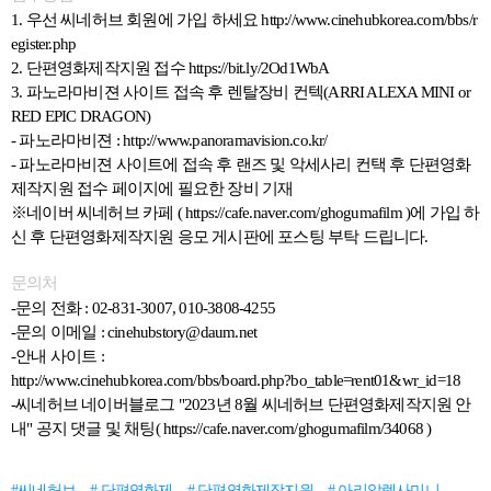
1.
우선 씨네허브 회원에 가입 하세요
http://www.cinehubkorea.com/bbs/r
egister.php
2.
단편영화제작지원 접수
https://bit.ly/2Od1WbA
3.
파노라마비젼 사이트 접속 후 렌탈장비 컨텍
(ARRI ALEXA MINI or
RED EPIC DRAGON)
-
파노라마비젼
: http://www.panoramavision.co.kr/
-
파노라마비젼 사이트에 접속 후 랜즈 및 악세사리 컨택 후 단편영화
제작지원 접수 페이지에 필요한 장비 기재
※
네이버 씨네허브 카페
( https://cafe.naver.com/ghogumafilm )
에 가입 하
신 후 단편영화제작지원 응모 게시판에 포스팅 부탁 드립니다
.
문의처
-
문의 전화
: 02-831-3007, 010-3808-4255
-
문의 이메일
: cinehubstory@daum.net
-
안내 사이트
:
http://www.cinehubkorea.com/bbs/board.php?bo_table=rent01&wr_id=18
-
씨네허브 네이버블로그
"2023
년
8
월 씨네허브 단편영화제작지원 안
내
"
공지 댓글 및 채팅
( https://cafe.naver.com/ghogumafilm/34068 )
#씨네허브
# 단편영화제
# 단편영화제작지원
# 아리알렉사미니