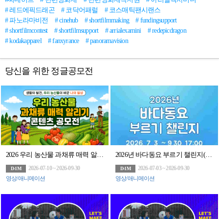
# 레드에픽드래곤
# 코닥어패럴
# 코스매틱팬시랜스
# 파노라마비전
# cinehub
# shortfilmmaking
# fundingsupport
# shortfilmcontest
# shortfilmsupport
# arrialexamini
# redepicdragon
# kodakapparel
# fanxyrance
# panoramavision
당신을 위한 정글공모전
2026 우리 농산물 과채류 매력 알리기 콘텐츠 공모전
2026년 바다동요 부르기 챌린지(~9/30)
2026-07-10 ~ 2026-09-30
2026-07-03 ~ 2026-09-30
D-1M
D-1M
영상/애니메이션
영상/애니메이션