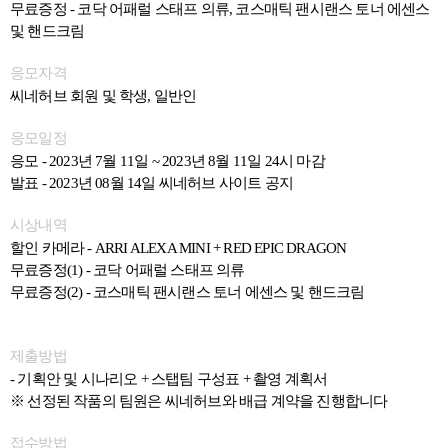
무료증정
-
코닥 어패럴 스태프 의류
,
코스매틱 팬시랜스 토너 에센스
및 핸드크림
응모자격
씨네허브 회원 및 학생
,
일반인
응모일정
응모
- 2023
년
7
월
11
일
~ 2023
년
8
월
11
일
24
시 마감
발표
- 2023
년
08
월
14
일 씨네허브 사이트 공지
시상내역
할인 카메라
- ARRI ALEXA MINI + RED EPIC DRAGON
무료증정
(1) -
코닥 어패럴 스태프 의류
무료증정
(2) -
코스매틱 팬시랜스 토너 에센스 및 핸드크림
제출방법
- 기획안 및 시나리오 + 스탭
팀 구성표 + 촬영 계획서
※
선정된 작품의 팀원은 씨네허브와 배급 계약을 진행합니다
접수방법