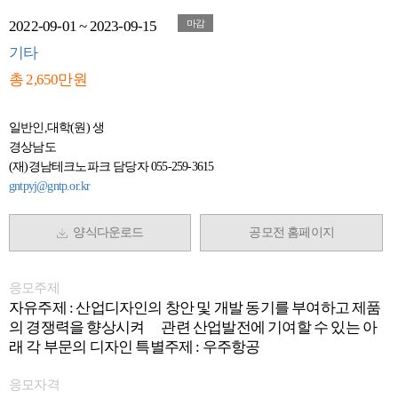
2022-09-01 ~ 2023-09-15
마감
기타
총 2,650만원
일반인,대학(원) 생
경상남도
(재)경남테크노파크 담당자 055-259-3615
gntpyj@gntp.or.kr
양식다운로드
공모전 홈페이지
응모주제
자유주제 : 산업디자인의 창안 및 개발 동기를 부여하고 제품
의 경쟁력을 향상시켜 관련 산업발전에 기여할 수 있는 아
래 각 부문의 디자인 특별주제 : 우주항공
응모자격