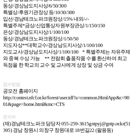
동상/경상남도지사상/6/50/300
특별상/후원기관장상 등/10/30/300
입선/경남테크노파크원장상/15% 내외/-/-
특별주제*금상/산업통상자원부장관상/1/150/150
은상/경상남도지사상/1/100/100
동상/경남테크노파크원장상/1/50/50
지도자상**대학교수/경상남도지사상/1/100/100
지도교사/경상남도지사상/1/100/100 * 특별주제는 자유주제
와 중복 수상 가능 ** 전람회 출품작품 수를 환산하여 최고
득점을 한 학교의 교수 및 교사에게 상장 및 상금 수여
접수방법
공모전 홈페이지
http://contest.nfcf.or.kr/forest/user.tdf?a=common.HtmlApp&c=90
01&page=home.html&mc=CTS
문의처
(재)경남테크노파크 담당자 055-259-3615gntpyj@gntp.or.kr(51
395) 경남 창원시 의창구 창원대로 18번길22 (팔용동)