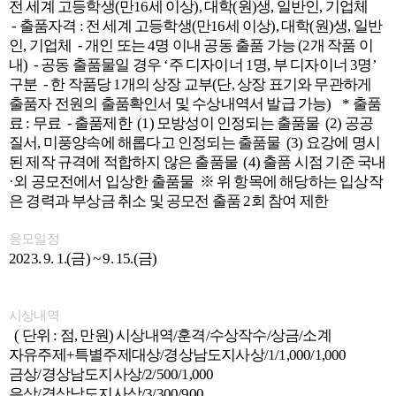
전 세계 고등학생(만16세 이상), 대학(원)생, 일반인, 기업체
- 출품자격 : 전 세계 고등학생(만16세 이상), 대학(원)생, 일반
인, 기업체 - 개인 또는 4명 이내 공동 출품 가능 (2개 작품 이
내) - 공동 출품물일 경우 ‘주 디자이너 1명, 부 디자이너 3명’
구분 - 한 작품당 1개의 상장 교부(단, 상장 표기와 무관하게
출품자 전원의 출품확인서 및 수상내역서 발급 가능) * 출품
료 : 무료 - 출품제한 (1) 모방성이 인정되는 출품물 (2) 공공
질서, 미풍양속에 해롭다고 인정되는 출품물 (3) 요강에 명시
된 제작 규격에 적합하지 않은 출품물 (4) 출품 시점 기준 국내
·외 공모전에서 입상한 출품물 ※ 위 항목에 해당하는 입상작
은 경력과 부상금 취소 및 공모전 출품 2회 참여 제한
응모일정
2023. 9. 1.(금) ~ 9. 15.(금)
시상내역
( 단위 : 점, 만원) 시상내역/훈격/수상작수/상금/소계
자유주제+특별주제대상/경상남도지사상/1/1,000/1,000
금상/경상남도지사상/2/500/1,000
은상/경상남도지사상/3/300/900