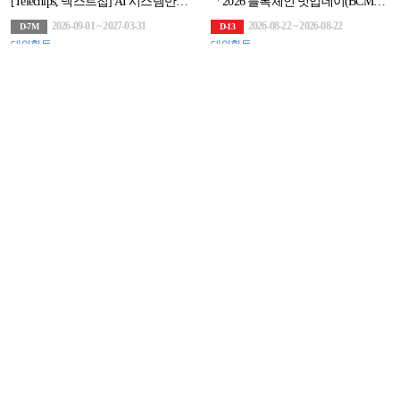
[Telechips, 넥스트칩] AI 시스템반도체 설계(2기)(구 하만 세미콘아카데미, 팹리스협회회원사 채용연계과정)
「2026 블록체인 밋업데이(BCMD)」 18회차 교육생 모집
2026-09-01 ~ 2027-03-31
2026-08-22 ~ 2026-08-22
D-7M
D-13
대외활동
대외활동
2026 우리 농산물 과채류 매력 알리기 콘텐츠 공모전
[컴투스] 대학생 서포터즈 컴투스 플레이어 16기 모집
2026-07-10 ~ 2026-09-30
2026-08-03 ~ 2026-08-18
D-1M
D-9
영상/애니메이션
영상/애니메이션
[굿네이버스] 내 시간에 딱 맞춘 환경챌린지! 온리원어스 9기 모집! (~8/31)
2026 청소년 무예 만화 공모전 소문내기 이벤트(~8/18)