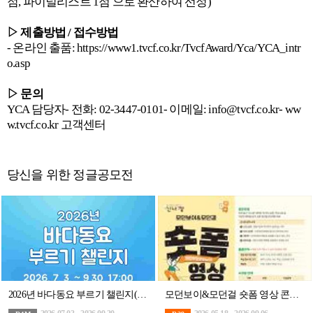
점, 파이널리스트 1점 으로 환산하여 선정)
▷ 제출방법 / 접수방법
- 온라인 출품: https://www1.tvcf.co.kr/TvcfAward/Yca/YCA_intr
o.asp
▷ 문의
YCA 담당자- 전화: 02-3447-0101- 이메일: info@tvcf.co.kr- ww
w.tvcf.co.kr 고객센터
당신을 위한 정글공모전
2026년 바다동요 부르기 챌린지(~9/30)
모던보이&모던걸 숏폼 영상 콘텐츠 공모전