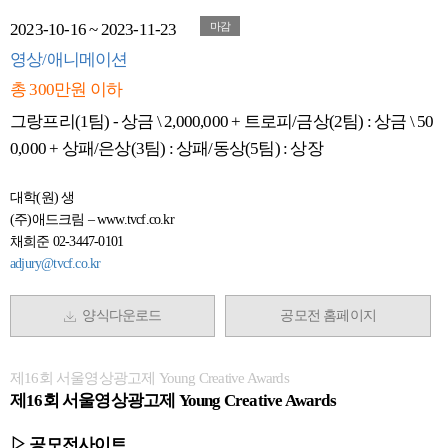
2023-10-16 ~ 2023-11-23
마감
영상/애니메이션
총 300만원 이하
그랑프리(1팀) - 상금 \ 2,000,000 + 트로피/금상(2팀) : 상금 \ 50
0,000 + 상패/은상(3팀) : 상패/동상(5팀) : 상장
대학(원) 생
(주)애드크림 – www.tvcf.co.kr
채희준 02-3447-0101
adjury@tvcf.co.kr
양식다운로드
공모전 홈페이지
제16회 서울영상광고제 Young Creative Awards
제16회 서울영상광고제 Young Creative Awards
▷ 공모전사이트