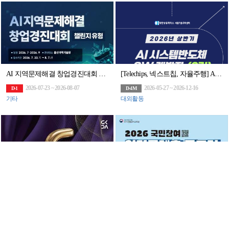
AI 지역문제해결 창업경진대회 챌린지 유형
[Telechips, 넥스트칩, 자율주행] AI 시스템반도체 SW개발자 (2기)채용연계과정
2026-07-23 ~ 2026-08-07
2026-05-27 ~ 2026-12-16
D-1
D-4M
기타
대외활동
[추천공모전] 경남 K-디자인 어워드(~9/11)
2026 국민참여 청렴콘텐츠 공모전(~8/31)
2026-08-18 ~ 2026-09-11
2026-06-22 ~ 2026-08-31
D-1M
D-25
기타
영상/애니메이션