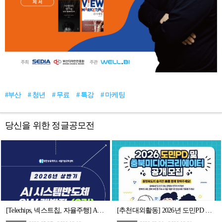
#부산
# 청년
# 무료
# 특강
# 마케팅
당신을 위한 정글공모전
[Telechips, 넥스트칩, 자율주행] AI 시스템반도체 SW개발자 (2기)채용연계과정
[추천대외활동] 2026년 도민PD 및 충북미디어크리에이터 (~02.11.수 14시까지)