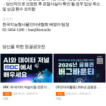
- 당선작으로 선정된 후 표절사실이 확인 될 경우 입상 취소
및 상금 환수 조치함
문의처
한국지능형사물인터넷협회 배영아 팀장
02-3454-1260 / bae@kiot.or.kr
당신을 위한 정글공모전
MBC AI 데이터 저널리즘 전문가 과정
[추천대외활동] 2026년 금융권 버그바운티 (~8/31)
2026-04-30 ~ 2026-08-25
2026-05-01 ~ 2026-08-31
D-16
D-22
기타
기타