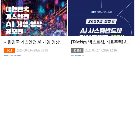
대한민국 가스안전 AI 게임·영상 공모전(~9/3)
[Telechips, 넥스트칩, 자율주행] AI 시스템반도체 SW개발자 (2기)채용연계과정
2026-08-03 ~ 2026-09-03
2026-05-27 ~ 2026-12-16
D-25
D-4M
그래픽/게임
대외활동
[굿네이버스] 내 시간에 딱 맞춘 환경챌린지! 온리원어스 9기 모집! (~8/31)
[추천공모전] 2026 우체국 문화전(~8/12)
2026-08-03 ~ 2026-08-31
2026-06-01 ~ 2026-08-12
D-22
D-3
대외활동
순수미술