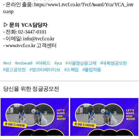
- 온라인 출품: https://www1.tvcf.co.kr/TvcfAward/Yca/YCA_intr
o.asp
▷ 문의 YCA 담당자
- 전화: 02-3447-0101
- 이메일: info@tvcf.co.kr
- www.tvcf.co.kr 고객센터
#tvcf
#tvcfaward
#어워드
#yca
#서울영상광고제
#대학생공모전
#광고공모전
#영크리에이티브
#스펙업
#졸업작품
당신을 위한 정글공모전