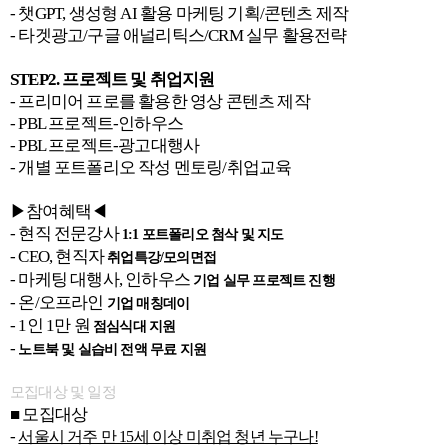
- 챗GPT, 생성형 AI 활용 마케팅 기획/콘텐츠 제작
- 타겟광고/구글 애널리틱스/CRM 실무 활용전략
STEP2. 프로젝트 및 취업지원
- 프리미어 프로를 활용한 영상 콘텐츠 제작
- PBL 프로젝트-인하우스
- PBL 프로젝트-광고대행사
- 개별 포트폴리오 작성 멘토링/취업교육
▶참여혜택◀
- 현직 전문강사
1:1 포트폴리오 첨삭 및 지도
- CEO, 현직자
취업특강/모의면접
- 마케팅 대행사, 인하우스
기업 실무 프로젝트 진행
- 온/오프라인
기업 매칭데이
- 1인 1만 원
점심식대 지원
-
노트북 및 실습비 전액 무료 지원
모집대상 및 일정
■ 모집대상
-
서울시 거주 만 15세 이상 미취업 청년 누구나!