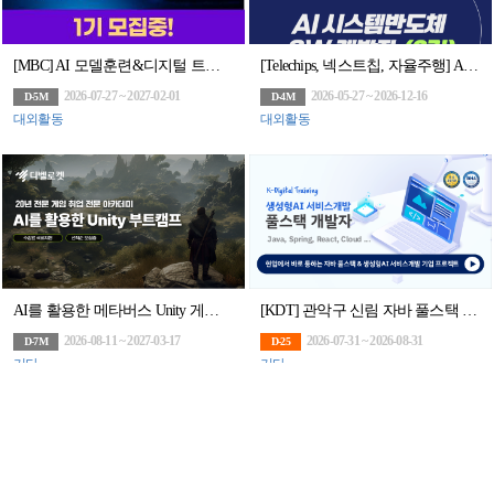
[MBC] AI 모델훈련&디지털 트윈 아카데미
[Telechips, 넥스트칩, 자율주행] AI 시스템반도체 SW개발자 (2기)채용연계과정
2026-07-27 ~ 2027-02-01
2026-05-27 ~ 2026-12-16
D-5M
D-4M
대외활동
대외활동
AI를 활용한 메타버스 Unity 게임 부트캠프
[KDT] 관악구 신림 자바 풀스택 & 생성형AI 서비스개발 기업 프로젝트 완성 과정 6기 훈련생 모집
2026-08-11 ~ 2027-03-17
2026-07-31 ~ 2026-08-31
D-7M
D-25
기타
기타