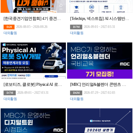
[한국중견기업연합회] 4기 중견기업 홍보 서포터즈 ‘중견기업(UP) 플러스 크루’ 모집
[Telechips, 넥스트칩] AI 시스템반도체 설계(2기)(구 하만 세미콘아카데미, 팹리스협회회원사 채용연계과정)
2026-08-05 ~ 2026-08-26
2026-09-01 ~ 2027-03-31
D-20
D-7M
대외활동
대외활동
[로보티즈, 클로봇] Physical AI 로봇 SW개발 채용연계과정 모집
[MBC] 언리얼&블렌더 콘텐츠 전문가 과정 7기 모집(~7/29)
2026-09-01 ~ 2027-03-31
2026-07-29 ~ 2027-02-03
D-7M
D-6M
대외활동
대외활동