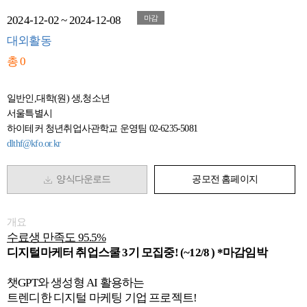
2024-12-02 ~ 2024-12-08
마감
대외활동
총 0
일반인,대학(원) 생,청소년
서울특별시
하이테커 청년취업사관학교 운영팀 02-6235-5081
dlthf@kfo.or.kr
양식다운로드
공모전 홈페이지
개요
수료생 만족도 95.5%
디지털마케터 취업스쿨 3기 모집중! (~12/8 ) *마감임박
챗GPT와 생성형 AI 활용하는
트렌디한 디지털 마케팅 기업 프로젝트!