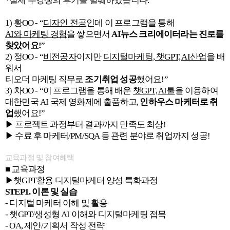
*실제 수강생의 후기를 발췌하였습니다.
1) 황OO - “
디자인 전공
인데 이 프로그램을 통해
AI와 마케팅 경험
을 쌓으면서
AI뉴스 크리에이터라는 진로를
찾았어요!
”
2) 정OO - “
비전공자
이지만
디지털마케팅, 챗GPT, AI산업
을 배
워서
티오더 마케팅 직무로
조기취업 성공
했어요!”
3) 차OO - “이 프로그램을 통해 배운
챗GPT, AI툴
을 이용하여
대한민국 AI 국제 영화제에 출품하고,
인하우스 마케터로 취
업
했어요!”
▶ 프로젝트 과정부터 결과까지 만족도 최상!
▶ 수료 후 마케터/PM/SQA 등 관련 분야로 취업까지 성공!
교육과정 및 참여혜택
■ 교육과정
▶챗GPT활용 디지털마케터 양성 특화과정
STEP1. 이론 및 실습
- 디지털 마케터 이해 및 활용
- 챗GPT/생성형 AI 이해와 디지털마케팅 접목
- OA, 제안/기획서 작성 전략