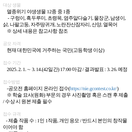
대상 생물
멸종위기 야생생물 12종 중 1종
- 구렁이, 흑두루미, 초령목, 염주알다슬기, 물장군, 남생이,
삵, 나팔고둥, 자주땅귀개, 노란잔산잠자리, 산양, 열목어
※ 상세 내용은 참고사항 참조
공모 자격
현재 대한민국에 거주하는 국민(고등학생 이상)
접수 기간
2025. 2. 1. ∼ 3. 14.(42일간) 17:00 마감 / 결과발표 : 3. 26. 예정
접수방법
-공모전 홈페이지 온라인 접수(
https://nie.gcontest.co.kr/
)
※ 학술 묘사(원화) 부문의 경우 사진촬영 혹은 스캔 후 제출
/ 수상 시 원본 제출 필수
접수 규격
- 제출 작품 수 : 1인 1작품, 개인 응모 / 반드시 본인의 창작물
이어야 함