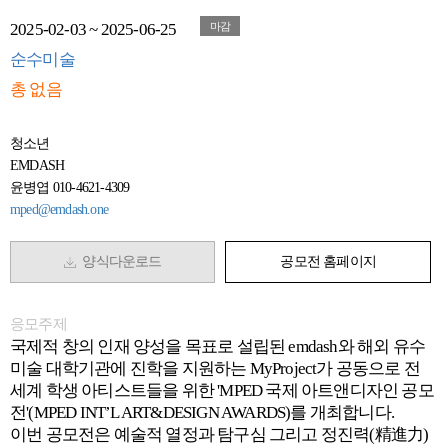
2025-02-03 ~ 2025-06-25
마감
순수미술
총 없음
청소년
EMDASH
윤병엽 010-4621-4309
mped@emdash.one
양식다운로드
공모전 홈페이지
응모주제
국제적 창의 인재 양성을 목표로 설립된 emdash와 해외 유수
미술 대학기관에 진학을 지원하는 MyProject가 공동으로 전
세계 학생 아티스트들을 위한 'MPED 국제 아트앤디자인 공모
전'(MPED INT’L ART&DESIGN AWARDS)를 개최합니다.
이번 공모전은 예술적 열정과 탐구심 그리고 정진력(精進力)