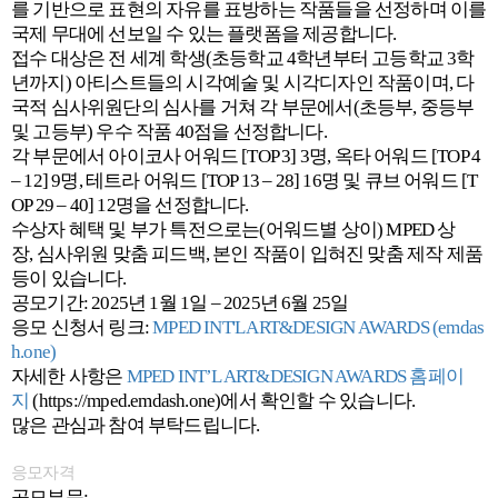
를 기반으로 표현의 자유를 표방하는 작품들을 선정하며 이를
국제 무대에 선보일 수 있는 플랫폼을 제공합니다.
접수 대상은 전 세계 학생(초등학교 4학년부터 고등학교 3학
년까지) 아티스트들의 시각예술 및 시각디자인 작품이며, 다
국적 심사위원단의 심사를 거쳐 각 부문에서(초등부, 중등부
및 고등부) 우수 작품 40점을 선정합니다.
각 부문에서 아이코사 어워드 [TOP 3] 3명, 옥타 어워드 [TOP 4
– 12] 9명, 테트라 어워드 [TOP 13 – 28] 16명 및 큐브 어워드 [T
OP 29 – 40] 12명을 선정합니다.
수상자 혜택 및 부가 특전으로는(어워드별 상이) MPED 상
장, 심사위원 맞춤 피드백, 본인 작품이 입혀진 맞춤 제작 제품
등이 있습니다.
공모기간: 2025년 1월 1일 – 2025년 6월 25일
응모 신청서 링크:
MPED INT'L ART&DESIGN AWARDS (emdas
h.one)
자세한 사항은
MPED INT’L ART&DESIGN AWARDS 홈페이
지
(https://mped.emdash.one)에서 확인할 수 있습니다.
많은 관심과 참여 부탁드립니다.
응모자격
공모부문: