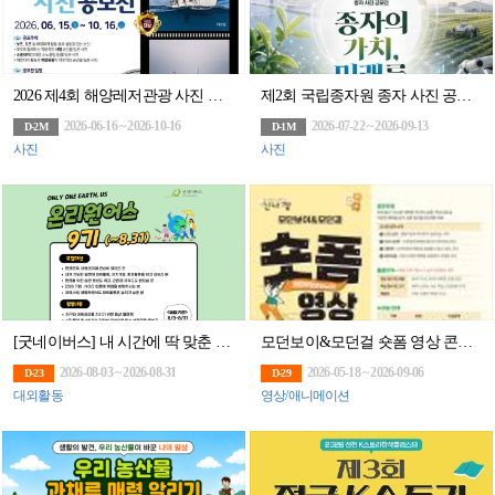
2026 제4회 해양레저관광 사진 공모전
제2회 국립종자원 종자 사진 공모전 「종자의 가치, 미래를 Plus「+」하다」(~9/13)
2026-06-16 ~ 2026-10-16
2026-07-22 ~ 2026-09-13
D-2M
D-1M
사진
사진
[굿네이버스] 내 시간에 딱 맞춘 환경챌린지! 온리원어스 9기 모집! (~8/31)
모던보이&모던걸 숏폼 영상 콘텐츠 공모전
2026-08-03 ~ 2026-08-31
2026-05-18 ~ 2026-09-06
D-23
D-29
대외활동
영상/애니메이션