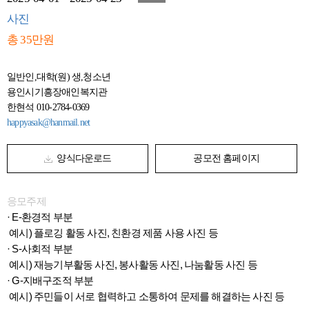
사진
총 35만원
일반인,대학(원) 생,청소년
용인시기흥장애인복지관
한현석 010-2784-0369
happyasak@hanmail.net
양식다운로드
공모전 홈페이지
응모주제
· E-환경적 부분
예시) 플로깅 활동 사진, 친환경 제품 사용 사진 등
· S-사회적 부분
예시) 재능기부활동 사진, 봉사활동 사진, 나눔활동 사진 등
· G-지배구조적 부분
예시) 주민들이 서로 협력하고 소통하여 문제를 해결하는 사진 등