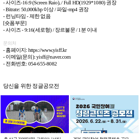
- 사이즈-16:9 (Screen Raio), / Full HD(1929*1080) 권장
- Bitrate: 50,000kbp 이상 / 파일-mp4 권장
- 런닝타임 - 제한 없음
[숏폼부문]
- 사이즈 - 9:16(세로형) / 장르불문 / 1분 이내
문의처
- 홈페이지: https://www.yisff.kr
- 이메일(문의): yisff@naver.com
- 전화번호: 054-655-8082
당신을 위한 정글공모전