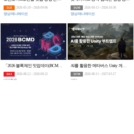
2026-05-18 ~ 2026-09-06
2026-04-15 ~ 2026-10-30
D-28
D-2M
영상/애니메이션
영상/애니메이션
「2026 블록체인 밋업데이(BCMD)」 18회차 교육생 모집
AI를 활용한 메타버스 Unity 게임 부트캠프
2026-08-22 ~ 2026-08-22
2026-08-11 ~ 2027-03-17
D-13
D-7M
대외활동
기타
[MBC] AI 모델훈련&디지털 트윈 아카데미 모집(~7/31)
제2회 AI HOME 인테리어 디자인 컨테스트