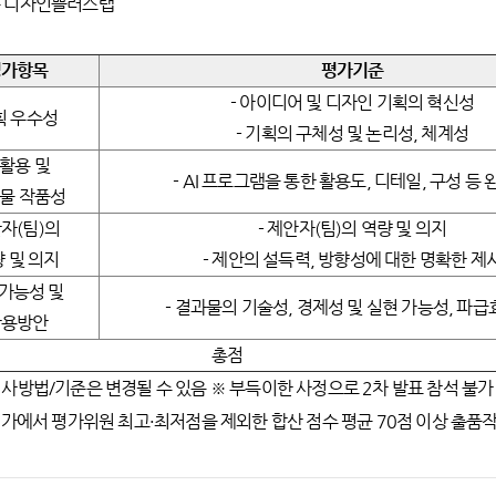
 5층 디자인쁠러스랩
평가항목
평가기준
- 아이디어 및 디자인 기획의 혁신성
획 우수성
- 기획의 구체성 및 논리성, 체계성
I 활용 및
- AI 프로그램을 통한 활용도, 디테일, 구성 등
물 작품성
자(팀)의
- 제안자(팀)의 역량 및 의지
 및 의지
- 제안의 설득력, 방향성에 대한 명확한 제
가능성 및
- 결과물의 기술성, 경제성 및 실현 가능성, 파급
활용방안
총점
사방법/기준은 변경될 수 있음 ※ 부득이한 사정으로 2차 발표 참석 불가 
평가에서 평가위원 최고·최저점을 제외한 합산 점수 평균 70점 이상 출품