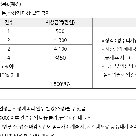
.(목).(예정)
소는, 수상작 대상 별도 공지
건수
시상금액(만원)
1
500
2
각 300
* 상격 : 광주디자
2
각 100
* 시상금의 제세공
4
각 50
(공제 후 지급)
* 특선 및 입선의 
5% 이내
심사위원회 의결사
10% 이내
-
1,500만원
 일정은 사정에 따라 일부 변경(조정)될 수 있음
18:00) 이후 관련 문의 대응 불가, 근무시간 내 문의
로그인 필수, 접수 마감 시간에 임박하여 제출 시, 시스템 오류 등 응대가 어
발생 시 책임은 출품자에게 있음