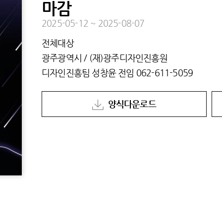
마감
2025-05-12
~
2025-08-07
전체대상
광주광역시 / (재)광주디자인진흥원
디자인진흥팀 성창윤 전임
062-611-5059
양식다운로드