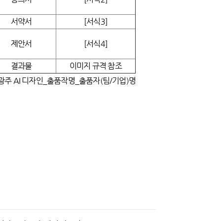
서약서
[서식3]
제안서
[서식4]
결과물
이미지 규격 참조
 광주 AI 디자인_출품작명_출품자(팀/기업)명