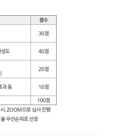
점수
30점
 완성도
40점
20점
시
효과 등
10점
100점
시, ZOOM으로 심사 진행
작을 우선순위로 선정