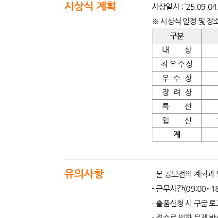
시상식 계획
시상일시 : ’25.09.04
※ 시상식 일정 및 장
구분
대 상
최 우 수 상
우 수 상
장 려 상
특 선
입 선
계
유의사항
- 본 공모전의 계획과
- 근무시간(09:00~
- 출품신청 시 구글 
- 접수로 인한 문제 