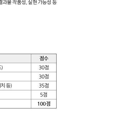
 결과물 작품성, 실현 가능성 등
점수
)
30점
30점
치 등)
35점
5점
100점