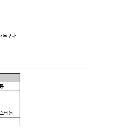
자 누구나
 등
스터 등
등