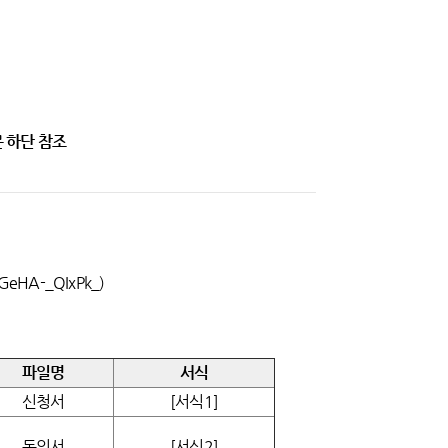
문 하단 참조
nGeHA-_QIxPk_)
파일명
서식
신청서
[서식1]
동의서
[서식2]