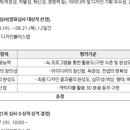
능력(적정성, 차별성, 혁신성, 경쟁력 등), 아이디어 및 디자인 기획 우수성,
류 심사(발표심사 대상작 선정).
.(수). ~ 08.21.(목). / 2일간
 5층 디자인쁠러스랩
가항목
평가기준
활용능력
- AI 프로그램을 통한 활용도(구현 수준 및 완성도
의 창의성
- 아이디어의 참신함, 독창성, 컨셉의 명확성
의 완성도
- 최종 디자인 결과물의 완성도, 심미성(색상, 형태, 배
산점
- 캐릭터를 활용 3D 응용 동작 구현
총점
사(1차 심사 수상작 상격 결정)
.(수). 10:00 ~