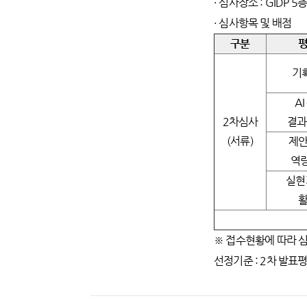
· 심사장소 : GIDP
· 심사항목 및 배점
구분
기
A
2차심사
결과
(서류)
제안
역량
실현
※ 접수현황에 따라 심
선정기준 : 2차 발표