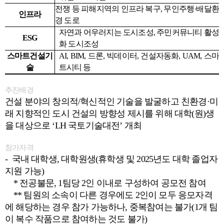
전쟁 등 피해지역의 인프라 복구, 무인주행·배달환
인프라
경 도로
자연과 어우러지는 도시조성, 주민커뮤니티 활성
ESG
화 도시조성
스마트건설기
AI, BIM,
드론, 빅데이터, 건설자동화, UAM, 스마
술
트시티
등
추진배경
건설 분야의 창의적/혁신적인 기술을 발굴하고 친환경·미
래 지향적인 도시 건설의 방향성 제시를 위해 대학(원)생
을 대상으로 ‘LH 국토기술대전’ 개최
참가자격
-
국내 대학생, 대학원생(휴학생 및 2025년도 대학 졸업자
지원 가능)
*
전공불문, 1팀당 2인 이내로 구성하여 공모전 참여
**
팀원의 소속이 다른 경우에도 2인이 모두 응모자격
에 해당하는 경우 참가 가능하나, 중복참여는 불가(1개 팀
이 복수 작품으로 참여하는 것도 불가)