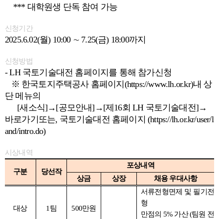
***
대학원생 단독 참여 가능
신청기간
2025.6.02(
월) 10:00 ∼ 7.25(금) 18:00까지
신청방법
- LH
국토기술대전 홈페이지를 통해 참가신청
※
한국토지주택공사 홈페이지(https://www.lh.or.kr)내 상
단 메뉴의
[
새소식]→[공모안내]→[제16회 LH 국토기술대전]→
바로가기또는, 국토기술대전 홈페이지 (https://lh.or.kr/user/l
and/intro.do)
시상내역
포상내역
구분
당선작
상금
상장
채용 우대사항
서류전형면제 및 필기전
형
대상
1
팀
500
만원
만점의 5% 가산 (팀원 전