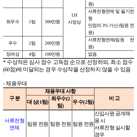
원)
서류전형면제 및 필기전
LH
형
최우수
1
팀
300
만원
사장상
만점의 3% 가산 (팀원 전
원)
서류전형면제(팀원 전
우수
2
팀
200
만원
원)
장려상
4
팀
100
만원
없음
*
수상작은 심사 점수 고득점 순으로 선정하되, 최소 점수
(60점)에 미달되는 경우 수상작을 선정하지 않을 수 있음
-
채용우대
채용우대 사항
구 분
비 고
최우수(2
대 상(1팀)
우 수(2팀)
팀)
신입사원 공개채
서류전형
용 시
팀원 전원
팀원 전원
팀원 전원
면제
서류전형 실시할
경우