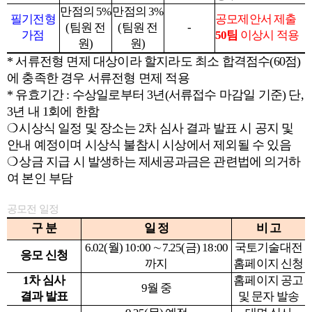
만점의 5%
만점의 3%
필기전형
공모제안서 제출
(
팀원 전
(
팀원 전
-
가점
50
팀
이상시 적용
원)
원)
*
서류전형 면제 대상이라 할지라도 최소 합격점수(60점)
에 충족한 경우 서류전형 면제 적용
*
유효기간 : 수상일로부터 3년(서류접수 마감일 기준) 단,
3년 내 1회에 한함
❍
시상식 일정 및 장소는 2차 심사 결과 발표 시 공지 및
안내 예정이며 시상식 불참시 시상에서 제외될 수 있음
❍
상금 지급 시 발생하는 제세공과금은 관련법에 의거하
여 본인 부담
공모전 일정
구 분
일 정
비 고
6.02(
월) 10:00 ∼7.25(금) 18:00
국토기술대전
응모 신청
까지
홈페이지 신청
1
차 심사
홈페이지 공고
9
월 중
결과 발표
및 문자 발송