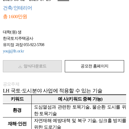
건축/인테리어
총 1600만원
대학(원) 생
한국토지주택공사
유지정 과장 055-922-5708
youjj@lh.or.kr
양식다운로드
공모전 홈페이지
공모주제
LH
국토·도시분야 사업에 적용할 수 있는 기술
키워드
예 시(키워드 중복 가능)
도심열섬과 관련한 토목기술, 물순환 도시를 위
환경
한 토목기술
자연재해 예방대책 및 복구 기술, 싱크홀 방지를
재해·안전
위한 도로기술