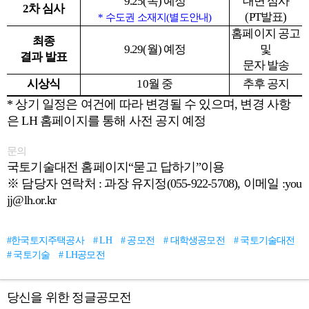
9.25(
목) 예정
대면 심사
2
차 심사
(PT
발표)
*
수도권 소재지(별도안내)
홈페이지 공고
최종
9.29(
월) 예정
및
결과 발표
문자 발송
시상식
10
월 중
추후 공지
*
상기 일정은 여건에 따라 변경될 수 있으며, 변경 사항
은 LH 홈페이지를 통해 사전 공지 예정
문의
국토기술대전 홈페이지“묻고 답하기”이용
※
담당자 연락처 : 과장 유지정(055-922-5708), 이메일 :you
jj@lh.or.kr
#한국토지주택공사
# LH
# 공모전
# 대학생공모전
# 국토기술대전
# 국토기술
# LH공모전
당신을 위한 정글공모전