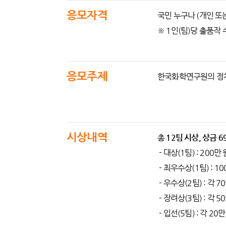
응모자격
국민 누구나 (개인 또는
※ 1인(팀)당 출품작 
응모주제
한국화학연구원의 정체
시상내역
총 12팀 시상, 상금 6
- 대상(1팀) : 200만 
- 최우수상(1팀) : 10
- 우수상(2팀) : 각 7
- 장려상(3팀) : 각 5
- 입선(5팀) : 각 20만