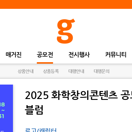
매거진
공모전
전시행사
커뮤니티
상품안내
상품등록
대행안내
대행문의
2025 화학창의콘텐츠 공모
블럼
로고/캐릭터