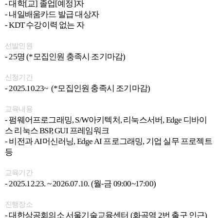
- 대학[교] 졸업[예정]자
- 내일배움카드 발급 대상자
- KDT 수강이력 없는 자
선발인원
- 25명 (*모집인원 충족시 조기마감)
신청기간
- 2025.10.23~ (*모집인원 충족시 조기마감)
교육내용
- 펌웨어프로그래밍, S/W아키텍처, 리눅스서버, Edge 디바이
스 리눅스 BSP, GUI 프레임워크
- 비전과 AI머신러닝, Edge AI 프로그래밍, 기업 실무 프로젝트
등
교육기간
- 2025.12.23. ~ 2026.07.10. (월-금 09:00~17:00)
진행장소
- 대한상공회의소 서울기술교육센터 (화곡역 2번 출구 인근)