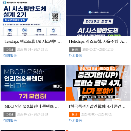
[Telechips, 넥스트칩] AI 시스템반도체 설계(2기)(구 하만 세미콘아카데미, 팹리스협회회원사 채용연계과정)
[Telechips, 넥스트칩, 자율주행] AI 시스템반도체 SW개발자 (2기)채용연계과정
2026-09-01 ~ 2027-03-31
2026-05-27 ~ 2026-12-16
D-7M
D-4M
대외활동
대외활동
[MBC] 언리얼&블렌더 콘텐츠 전문가 과정 7기 모집(~7/29)
[한국중견기업연합회] 4기 중견기업 홍보 서포터즈 ‘중견기업(UP) 플러스 크루’ 모집
2026-07-29 ~ 2027-02-03
2026-08-05 ~ 2026-08-26
D-6M
D-19
대외활동
대외활동