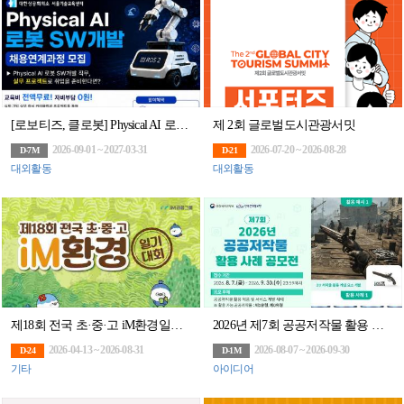
[로보티즈, 클로봇] Physical AI 로봇 SW개발 채용연계과정 모집
제 2회 글로벌도시관광서밋
2026-09-01 ~ 2027-03-31
2026-07-20 ~ 2026-08-28
D-7M
D-21
대외활동
대외활동
제18회 전국 초·중·고 iM환경일기 대회(~8/31)
2026년 제7회 공공저작물 활용 사례 공모전
2026-04-13 ~ 2026-08-31
2026-08-07 ~ 2026-09-30
D-24
D-1M
기타
아이디어