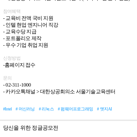
참여혜택
- 교육비 전액 국비 지원
- 인텔 현업 엔지니어 직강
- 교육수당 지급
- 포트폴리오 제작
- 우수 기업 취업 지원
신청방법
-홈페이지 접수
문의
- 02-311-1000
- 카카오톡채널 > 대한상공회의소 서울기술교육센터
#Intel
# 머신러닝
# 리눅스
# 펌웨어프로그래밍
# 엣지AI
당신을 위한 정글공모전