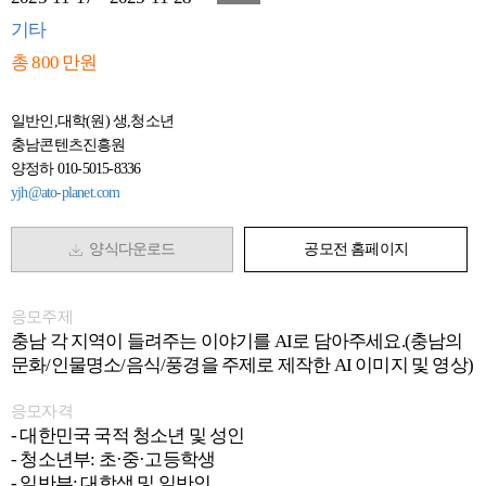
기타
총 800 만원
일반인,대학(원) 생,청소년
충남콘텐츠진흥원
양정하 010-5015-8336
yjh@ato-planet.com
양식다운로드
공모전 홈페이지
응모주제
충남 각 지역이 들려주는 이야기를 AI로 담아주세요.(충남의
문화/인물명소/음식/풍경을 주제로 제작한 AI 이미지 및 영상)
응모자격
- 대한민국 국적 청소년 및 성인
- 청소년부: 초·중·고등학생
- 일반부: 대학생 및 일반인