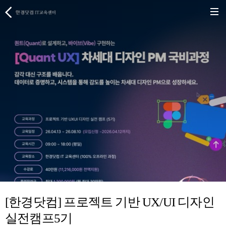
[한경닷컴] 프로젝트 기반 UX/UI 디자인
실전캠프5기