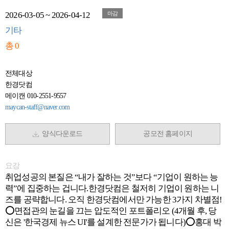
2026-03-05 ~ 2026-04-12
마감
기타
총 0
전체대상
한경닷컴
메이캔 010-2551-9557
maycan-staff@naver.com
양식다운로드
공모전 홈페이지
요강
취업성공의 본질은 “내가 잘하는 것”보다 “기업이 원하는 능
력”에 집중하는 겁니다.한경닷컴은 철저히 기업이 원하는 니
즈를 공략합니다. 오직 한경닷컴에서만 가능한 3가지 차별점!
⭕면접관의 눈길을 끄는 압도적인 포트폴리오 (4개월 후, 당
신은 '한국경제 뉴스 UI'를 설계한 전문가가 됩니다)⭕홍대 박