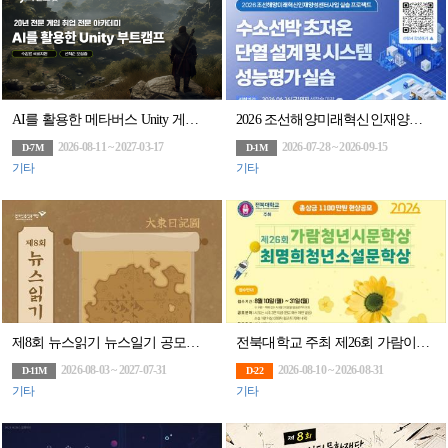
AI를 활용한 메타버스 Unity 게임 부트캠프
2026 조선해양미래혁신인재양성센터사업 실습 프로젝트 2차 교육
2026-08-11 ~ 2027-03-17
2026-07-28 ~ 2026-09-15
D-7M
D-1M
기타
기타
제8회 뉴스읽기 뉴스일기 공모전 뉴스일기장 배포(~27/7/31)
전북대학교 주최 제26회 가람이병기청년시문학상․최명희청년소설 문학상
2026-08-03 ~ 2027-07-31
2026-08-10 ~ 2026-08-31
D-11M
D-22
기타
기타