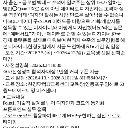
사 출신 + 글로벌 빅테크 수석이 알려주는 상위 1%가 일하는
방법⭕Quan UX로 감이 아닌 데이터로 디자인하는 초격차 실
무 역량이제 ‘디자인 잘하는 사람’만으론 살아남을 수 없습니
다.SQL, 데이터 구조, API 이해도를 바탕으로 기획/개발자를
설득할 수 있는 디자이너,왜 이렇게 디자인했어요?라는 질문
에 “예뻐서요”가 아닌 데이터로 답할 수 있는 디자이너,한국
경제 플랫폼을 실제로 다뤄보며 현직자 수준의 실무경험을 해
본 디자이너,한경닷컴에서 지금 도전하세요!● 기간 및 일정
- 모집 기간 : 2026.3.5.(목). ~ 2026.4.12(일) / 교육생 선발 선착순
마감
- 사전설명회 : 2026.3.24 18:30
※사전설명회 참석자 대상 1만원 커피 쿠폰 지급
- 교육 일정 : 2026.4.13. ~ 2026.8.10 [1일 8H 총640시간]
- 교육 장소 : 한경닷컴IT교육센터 교육장(영등포구 양산로 53
월드메이르디앙 비즈센터)
● 교육내용
Point1. 기술적 설계를 넘어 디자인과 코드의 동기화
프론트엔드 실무 접목
로코드/노코드 활용하여 빠르게 MVP 구현하는 실전 프로토
타이핑