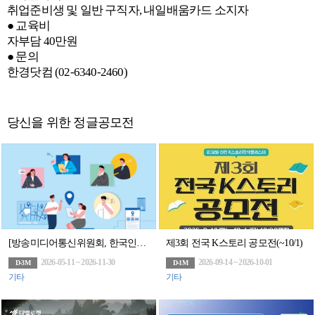
취업준비생 및 일반 구직자, 내일배움카드 소지자
● 교육비
자부담 40만원
● 문의
한경닷컴 (02-6340-2460)
당신을 위한 정글공모전
[방송미디어통신위원회, 한국인터넷진흥원]2026 위치정보 맞춤형 컨설팅 참여기업 모집(상시)
제3회 전국 K스토리 공모전(~10/1)
2026-05-11 ~ 2026-11-30
2026-09-14 ~ 2026-10-01
D-3M
D-1M
기타
기타