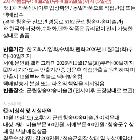
2
차작품접수
:
9
월
2
일
(
수
)~9
월
6
일
(
일
)
까지
(5
일간
)
※
1
차 작품심사이후 입상확인
/
동일작품으로 직접반입 또는
택배접수
(
경북 청송군 진보면 경동로
5162
군립청송야송미술관
)
※ 한국화
,
서양화
,
수채화
,
펜화 작품은 유리없이 전시 가능한
상태로 출품
반출기간
:
한국화
,
서양화
,
수채화
,
펜화
2026
년
11
월
3
일
(
화
)
부
터
~30
일까지
서예
,
문인화
,
캘리그라피
2026
년
11
월
17
일
(
화
)
부터
~30
일까지
☑전시기간 또는 반출기간중 방문후 직접반출을 원칙하며 미
반출시
12
월부터 착불로 택배발송함
택배발송시 분실 또는 파손의 책임을 지지않음
반출장소
:
군립청송야송미술관
(
전시이후 포장상태로 보관
)
시상내역
◎ 시상식 및 시상내역
10월 19일(토) 오후2시 군립청송야송미술관 야외무대
대상 2명 : 미술부문500만원, 서예부문300만원 / 청송군수 상
패 및 부상 매입상금
최우수상 3명 : 각 200만원 / 청송군의장 상패 및 부상 매입상