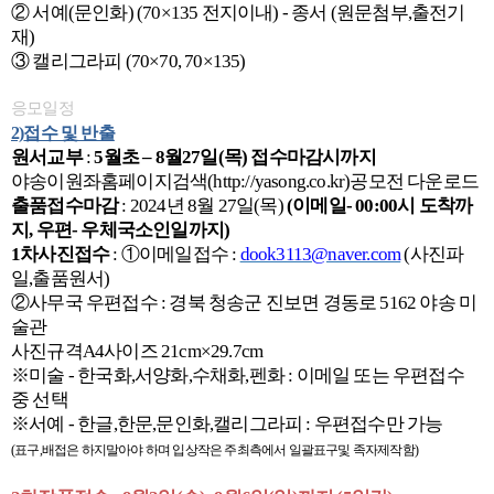
② 서예
(
문인화
) (70×135
전지이내
) -
종서
(
원문첨부
,
출전기
재
)
③ 캘리그라피
(70×70, 70×135)
응모일정
2)
접수 및 반출
원서교부
:
5
월초
–
8
월
27
일
(
목
)
접수마감시까지
야송이원좌홈페이지검색
(http://yasong.co.kr)
공모전 다운로드
출품접수마감
: 2024
년
8
월
27
일
(
목
)
(
이메일
- 00:00
시 도착까
지
,
우편
-
우체국소인일까지
)
1
차사진접수
:
①이메일접수
:
dook3113@naver.com
(
사진파
일
,
출품원서
)
②사무국 우편접수
:
경북 청송군 진보면 경동로
5162
야송 미
술관
사진규격
A4
사이즈
21cm×29.7cm
※미술
-
한국화
,
서양화
,
수채화
,
펜화
:
이메일 또는 우편접수
중 선택
※서예
-
한글
,
한문
,
문인화
,
캘리그라피
:
우편접수만 가능
(
표구
,
배접은 하지말아야 하며 입상작은 주최측에서 일괄표구및 족자제작함
)