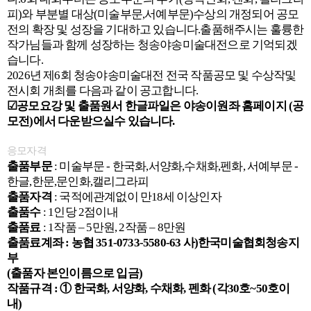
피)와 부분별 대상(미술부문,서예부문)수상의 개정되어 공모
전의 확장 및 성장을 기대하고 있습니다.출품해주시는 훌륭한
작가님들과 함께 성장하는 청송야송미술대전으로 기억되겠
습니다.
2026년 제6회 청송야송미술대전 전국 작품공모 및 수상작및
전시회 개최를 다음과 같이 공고합니다.
☑공모요강 및 출품원서 한글파일은 야송이원좌 홈페이지 (공
모전)에서 다운받으실수 있습니다.
응모자격
출품부문
:
미술부문
-
한국화
,
서양화
,
수채화
,
펜화
,
서예부문
-
한글
,
한문
,
문인화
,
캘리그라피
출품자격
:
국적에관계없이 만
18
세 이상인자
출품수
: 1
인당
2
점이내
출품료
: 1
작품 –
5
만원
, 2
작품 –
8
만원
출품료계좌
:
농협
351-0733-5580-63
사
)
한국미술협회청송지
부
(
출품자 본인이름으로 입금
)
작품규격
:
① 한국화
,
서양화
,
수채화
,
펜화
(
각
30
호
~50
호이
내
)