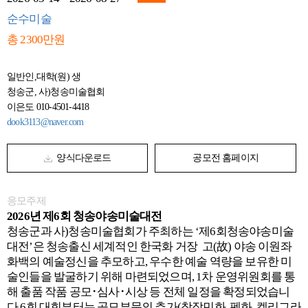
순수미술
총 2300만원
일반인,대학(원) 생
청송군, 사)청송미술협회
이은도 010-4501-4418
dook3113@naver.com
양식다운로드
공모전 홈페이지
응모주제
2026년 제6회 청송야송미술대전
청송군과 사)청송미술협회가 주최하는 ‘제6회청송야송미술
대전’은 청송출신 세계적인 한국화 거장 고(故) 야송 이원좌
화백의 예술정신을 추모하고, 우수한 예술 역량을 보유한 미
술인들을 발굴하기 위해 마련되었으며, 1차 운영위원회를 통
해 출품 작품 공모･심사･시상 등 전체 일정을 확정되었습니
다.6회 대회부터는 공모부문의 추가(창작민화, 펜화, 켈리그라