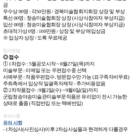
금
우수상 00명 : 각50만원 / 경북미술협회지회장 상장 및 부상
특선 00명 : 청송미술협회장 상장 (시상식참여자 부상지급)
입선 00명 : 청송미술협회장 상장 (시상식참여자 부상지급)
초대작가상 0명 : 100만원 / 상장 및 부상 매입상금
※ 입상자 상장 / 도록 무료제공
접수방법
◎ 접수
① 1차접수 : 5월공모시작 ~ 8월27일(목)까지
미술부문 : 이메일 또는 우편접수중 선택
서예부문 : 작품우편접수, 방문접수만 가능 (표구족자비무료)
주최측에서 입상작 일괄족자제작 - 추가비용없음
② 2차작품접수 : 9월2일(수) ~ 9월6일(일)까지
군립청송야송미술관미술부문작품은 유리없이 전시 가능한
상태로 출품 (직접반입 또는 택배반입)
유의사항
유의 사항
- 1
차심사
(
사진심사
)
이후
2
차심사실물과 현격하게 다를경우