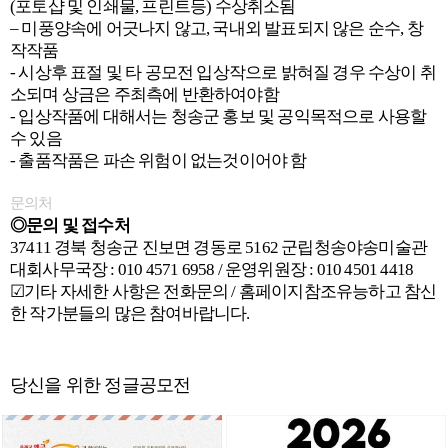
(
포토샵 및 인쇄물
,
프린트등
)
수상취소됨
– 미풍양속에 어긋나지 않고
,
국내외 발표되지 않은 순수
,
창
작작품
-
시상후 표절 및 타 공모전 입상작으로 밝혀질 경우 수상이 취
소되며 상금은 주최측에 반환하여야함
-
입상작품에 대해서는 청송군 홍보 및 공익목적으로 사용할
수 있음
-
출품작품은 파손 위험이 없는것이어야 함
문의처
◎문의 및 접수처
37411 경북 청송군 진보면 경동로 5162 군립청송야송미술관
대회사무국장 : 010 4571 6958 / 운영위원장 : 010 4501 4418
☑기타 자세한 사항은 전화문의 / 홈페이지참조유능하고 참신
한 작가분들의 많은 참여바랍니다.
당신을 위한 정글공모전