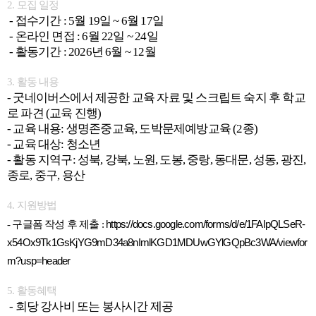
2. 모집 일정
- 접수기간 : 5월 19일 ~ 6월 17일
- 온라인 면접 : 6월 22일 ~ 24일
- 활동기간 : 2026년 6월 ~ 12월
3. 활동 내용
- 굿네이버스에서 제공한 교육 자료 및 스크립트 숙지 후 학교
로 파견 (교육 진행)
- 교육 내용: 생명존중교육, 도박문제예방교육 (2종)
- 교육 대상: 청소년
- 활동 지역구: 성북, 강북, 노원, 도봉, 중랑, 동대문, 성동, 광진,
종로, 중구, 용산
4. 지원방법
- 구글폼 작성 후 제출 :
https://docs.google.com/forms/d/e/1FAIpQLSeR-
x54Ox9Tk1GsKjYG9mD34a8nImlKGD1MDUwGYlGQpBc3WA/viewfor
m?usp=header
5. 활동혜택
- 회당 강사비 또는 봉사시간 제공