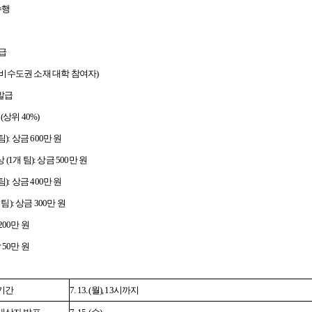
수행
지급
(비수도권 소재 대학 참여자)
발급
(상위 40%)
: 상금 600만 원
개 팀): 상금 500만 원
: 상금 400만 원
): 상금 300만 원
200만 원
 50만 원
기간
7. 13. (
월), 13시까지