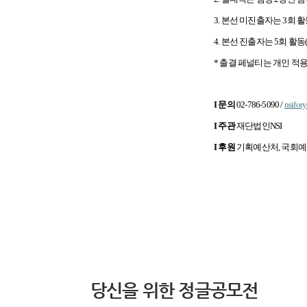
3.
본선 미진출자는 3회 활
4.
본선 진출자는 5회 활동
*
출결 페널티는 개인 적용
Ι 문의
02-786-5090 /
nsifor
Ι 주관
재단법인NSI
Ι 후원
기획예산처, 국회
당신을 위한 정글공모전