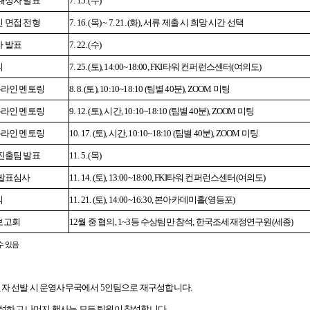
대상자 발표
7. 15. (
수)
 면접 전형
7. 16. (
목) ~ 7. 21. (화), 서류 제출 시 희망 시간 선택
 발표
7. 22. (
수)
식
7. 25. (
토), 14:00~18:00, FKI타워 컨퍼런스센터(여의도)
온라인 멘토링
8. 8. (
토), 10:10~18:10 (팀별 40분), ZOOM 미팅
온라인 멘토링
9. 12. (
토), 시간, 10:10~18:10 (팀별 40분), ZOOM 미팅
온라인 멘토링
10. 17. (
토), 시간, 10:10~18:10 (팀별 40분), ZOOM 미팅
진출팀 발표
11. 5. (
목)
 발표심사
11. 14. (
토), 13:00~18:00, FKI타워 컨퍼런스센터(여의도)
식
11. 21. (
토), 14:00~16:30, 본아카데미홀(영등포)
보고회
12
월 중 협의, 1~3등 수상팀만 참석, 한국조세재정연구원(세종)
수 있음
지원자 선발 시 운영사무국에서 5인팀으로 재구성합니다.
참석하고 나머지 행사는 모든 팀원이 참석합니다.