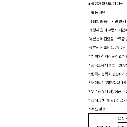
■ 국가재정 알리기 미션 
○ 활동 혜택
1)
팀별 활동비 50만 원 
2)
행사 참여 교통비 지급
3)
본선 미진출팀 수료증 
4)
본선 진출팀 100% 수상 
*
기획예산처장관상 (1개 팀)
*
한국조세재정연구원장상 (1
*
한국재정학회장상 (1개 팀)
*
재단법인NSI원장상 (1개 팀
*
우수상 (3개 팀): 상금 각 
*
장려상 (13개 팀): 상금 각
○ 주요 일정
모집 