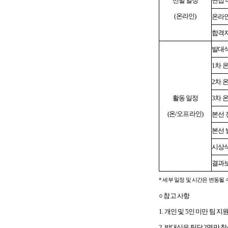
선발 일정
면접 
(
온라인)
온라인
합격자
발대
1
차 
2
차 
활동 일정
3
차 
(
온/오프라인)
본선 
본선
시상
결과
*
세부 일정 및 시간은 변동될 
○ 참고 사항
1.
개인 및 5인 미만 팀 
2.
발대식은 팀당 2명만 