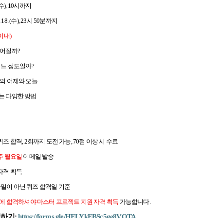
 (수), 10시까지
 18. (수), 23시 59분까지
이내)
들어질까?
 어느 정도일까?
가의 어제와 오늘
하는 다양한 방법
즈 합격, 2회까지 도전 가능, 70점 이상 시 수료
 주 월요일
이메일 발송
자격 획득
일이 아닌 퀴즈 합격일 기준
퀴즈에 합격하셔야 마스터 프로젝트 지원 자격 획득
가능합니다.
청하기:
https://forms.gle/HELYkEBSc5ge8VQTA