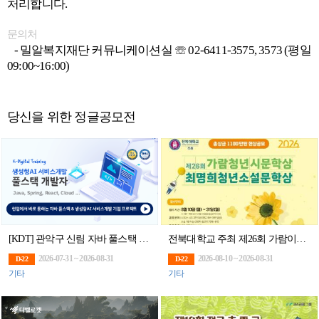
처리합니다.
문의처
- 밀알복지재단 커뮤니케이션실 ☏ 02-6411-3575, 3573 (평일
09:00~16:00)
당신을 위한 정글공모전
[KDT] 관악구 신림 자바 풀스택 & 생성형AI 서비스개발 기업 프로젝트 완성 과정 6기 훈련생 모집
전북대학교 주최 제26회 가람이병기청년시문학상․최명희청년소설 문학상
2026-07-31 ~ 2026-08-31
2026-08-10 ~ 2026-08-31
D-22
D-22
기타
기타