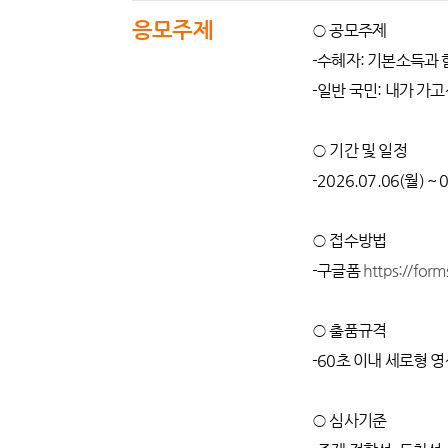
응모주제
○ 공모주제
-수혜자: 기본소득과
-일반 국민: 내가 
○ 기간 및 일정
-2026.07.06(월) ~
○ 접수방법
-구글폼
https://for
○ 출품규격
-60초 이내 세로형 
○ 심사기준