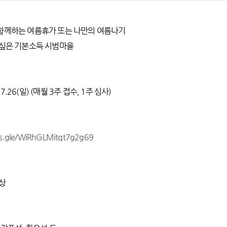
 함께하는 여름휴가 또는 나만의 여름나기
가고싶은 기본소득 시범마을
 07.26(일) (매월 3주 접수, 1주 심사)
ms.gle/WiRhGLMitqt7g2g69
영상