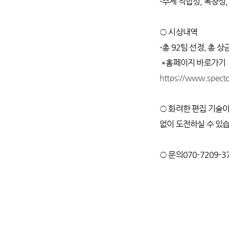
-주제 적합성, 독창성,
○ 시상내역
-총 92팀 선정, 총
*홈페이지 바로가기
https://www.specto
○ 화려한 편집 기술
없이 도전하실 수 있습
○ 문의070-7209-3