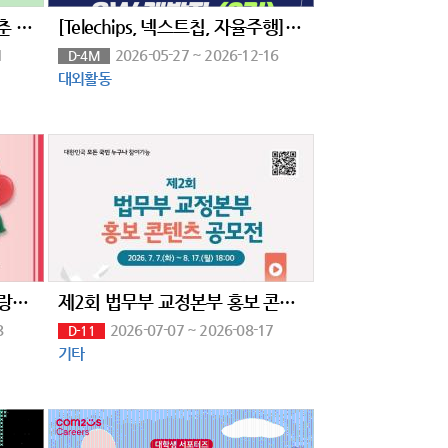
[굿네이버스] 내 시간에 딱 맞춘 환경챌린지! 온리원어스 9기 모집! (~8/31)
[Telechips, 넥스트칩, 자율주행] AI 시스템반도체 SW개발자 (2기)채용연계과정
1
2026-05-27 ~ 2026-12-16
D-4M
대외활동
제14회 전국 초·중·고 학생 사랑의열매 나눔공모전
제2회 법무부 교정본부 홍보 콘텐츠 공모전
8
2026-07-07 ~ 2026-08-17
D-11
기타