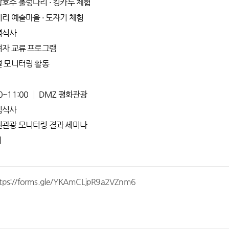
 마장호수 출렁다리 · 킹카누 체험
헤이리 예술마을 · 도자기 체험
저녁식사
 참여자 교류 프로그램
조별 모니터링 활동
00~11:00 │ DMZ 평화관광
점심식사
 열린관광 모니터링 결과 세미나
회
ttps://forms.gle/YKAmCLjpR9a2VZnm6