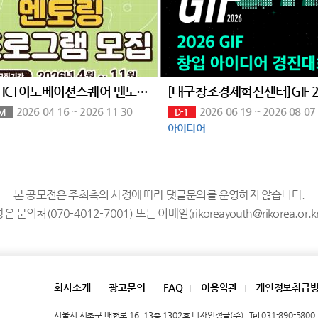
전주 ICT이노베이션스퀘어 멘토링 프로그램 모집
2026-04-16 ~ 2026-11-30
2026-06-19 ~ 2026-08-07
M
D-1
아이디어
본 공모전은 주최측의 사정에 따라 댓글문의를 운영하지 않습니다.
문의처(070-4012-7001) 또는 이메일(rikoreayouth@rikorea.or
회사소개
광고문의
FAQ
이용약관
개인정보취급
|
|
|
|
서울시 서초구 매헌로 16, 13층 1302호 디자인정글(주) | Tel 031-890-5800 | 