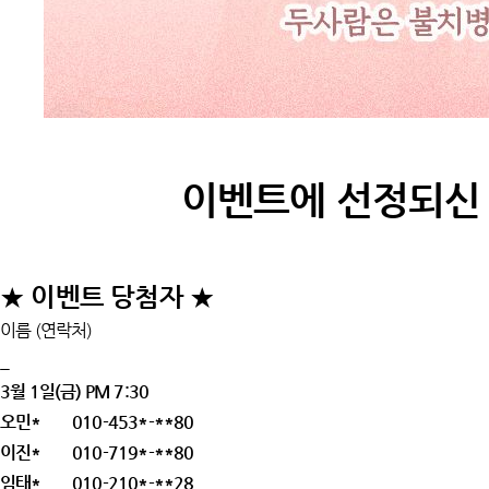
이벤트에 선정되신
★ 이벤트 당첨자 ★
이름 (연락처)
_
3월 1일(금) PM 7:30
오민* 010-453*-**80
이진* 010-719*-**80
임태* 010-210*-**28