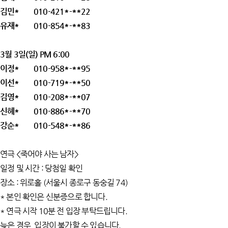
김민* 010-421*-**22
유재* 010-854*-**83
3월 3일(일) PM 6:00
이정* 010-958*-**95
이선* 010-719*-**50
김영* 010-208*-**07
신혜* 010-886*-**70
강순* 010-548*-**86
연극 <죽어야 사는 남자>
일정 및 시간 : 당첨일 확인
장소 : 위로홀 (서울시 종로구 동숭길 74)
* 본인 확인은 신분증으로 합니다.
* 연극 시작 10분 전 입장 부탁드립니다.
늦은 경우, 입장이 불가할 수 있습니다.