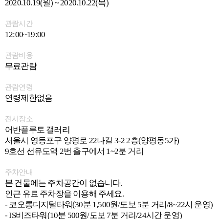
2020.10.19(월) ~ 2020.10.22(목)
관람시간
12:00~19:00
관람비용
무료관람
관람연령
연령제한없음
전시장소
어반플루토 갤러리
서울시 영등포구 양평로 22나길 3-2 2층(양평동5가)
9호선 선유도역 2번 출구에서 1~2분 거리
주차안내
본 건물에는 주차공간이 없습니다.
인근 유료 주차장을 이용해 주세요.
- 코오롱디지털타워(30분 1,500원/도보 5분 거리/8~22시 운영)
- IS비즈타워(10분 500원/도보 7분 거리/24시간 운영)