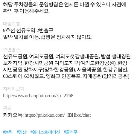
해당 주차장들의 운영방침은 언제든 바뀔 수 있으니 사전에
확인 후 이용해주세요.
대중교통
9호선 선유도역 2번출구
일반 열차를 이용, 급행은 정차하지 않아요.
주변명소
선유도공원, 여의도공원, 여의도샛강생태공원, 밤섬 생태경관
보전지역, 한강시민공원 여의도지구(여의도한강공원), 한강
시민공원 양화지구(양화한강공원), 서울색공원, 한강유람선,
63스퀘어, 63씨월드, 양화교 인공폭포, 자매공원(앙카라공원)
자세히보기
http://www.urbanpluto.com/?p=2768
문의
카카오톡:
https://pf.kakao.com/_IBHixd/chat
#능력
#영상
#일러스트레이션
#콜라주