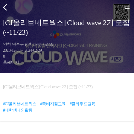
[CJ올리브네트웍스] Cloud wave 2기 모집
(~11/23)
인천 연수구 인천타워대로 99
2023-12-18 ~ 2024-02-29
0
홈페이지
[CJ올리브네트웍스] Cloud wave 2기 모집 (~11/23)
#CJ올리브네트웍스
#국비지원교육
#클라우드교육
#대학생대외활동