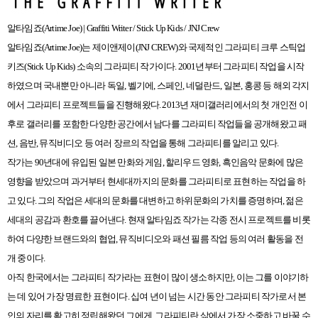
알타임죠(Artime Joe) | Graffiti Writer / Stick Up Kids / JNJ Crew
알타임죠(Artime Joe)는 제이앤제이(JNJ CREW)와 국제적인 그라피티 크루 스틱업
키즈(Stick Up Kids) 소속의 그라피티 작가이다. 2001년부터 그라피티 작업을 시작
하였으며 국내뿐만 아니라 독일, 벨기에, 스페인, 네덜란드, 일본, 홍콩 등 해외 각지
에서 그라피티 프로젝트들을 진행해왔다. 2013년 재미갤러리에서의 첫 개인전 이
후로 갤러리를 포함한 다양한 공간에서 남다를 그라피티 작업들을 공개해왔고 패
션, 음반, 뮤직비디오 등 여러 장르의 작업을 통해 그라피티를 알리고 있다.
작가는 90년대에 유입된 일본 만화와 게임, 할리우드 영화, 흑인음악 문화에 많은
영향을 받았으며 과거부터 현세대까지의 문화를 그라피티로 표현하는 작업을 하
고 있다. 그의 작업은 세대의 문화를 대변하고 하위문화의 가치를 증명하며, 젊은
세대의 공감과 환호를 끌어낸다. 현재 알타임죠 작가는 각종 전시 프로젝트를 비롯
하여 다양한 브랜드와의 협업, 뮤직비디오와 패션 필름 작업 등의 여러 활동을 전
개 중이다.
아직 한국에서는 그라피티 작가라는 표현이 많이 생소하지만, 이는 그를 이야기하
는 데 있어 가장 명료한 표현이다. 십여 년이 넘는 시간 동안 그라피티 작가로서 본
인의 자리를 확고히 정립해왔던 그에게, 그라피티란 삶에서 가장 소중하고 바꿀 수