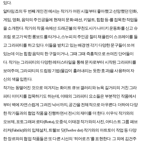
있다.
알타임죠의 두 번째 개인전 에서는 작가가 어린 시절부터 좋아했고 선망했던 만화,
게임, 영화, 음악의 주인공들에 현재의 문화-패션, 키덜트, 힙합 등-를 접목한 작업들
을 소개한다. 작가의 작품 속에선 드래곤볼의 무천도사가 나이키 운동화를 신고 슈
프림 로고가 박힌 롱보드를 타거나, 스누피의 주인공 찰리 채플린이 스프레이를 들
고 그라피티를 하고 있다. 이들을 받치고 있는 배경엔 각기 다양한 문구들이 쓰여
있는데 이는 힙합 음악의 한 구절이거나, 그때 그때 즉흥적으로 쓰여진 단어들이
다. 작가는 그라피티의 다양한 레터스타일을 통해 문자로부터 시작된 그라피티를
보여주며, 그라피티의 드립핑 기법(물감이 흘러내리는 듯한 효과)을 사용하여 자
신의 색을 입힌다.
작가는 동떨어진 것으로 여겨지는 화이트 큐브 갤러리와 뉴욕 길거리의 거친 그라
피티 이미지를 접목하기도 하는데, 이때의 그라피티 요소들은 부분적인 작품에서
부터 벽에 자연스럽게 그려진 낙서까지, 공간을 전체적으로 아우른다. 더하여 다양
한 작가들과의 협업 작품을 진행하면서 전시의 재미를 더 한다. 이우식 작가와의
오브제, 포토그래퍼 로타(Rotta), 오중석, 이태경 작가와의 사진, 아티스트 그룹 패브
리커(Fabrikr)와의 입체설치, 트웰브 닷(Twelve dot) 작가와의 아트토이 작업 등 다양
한 장르와의 협업 작품들은 또 다른 시선의 ‘히어로즈’를 표현한다. 그 외에 김건주