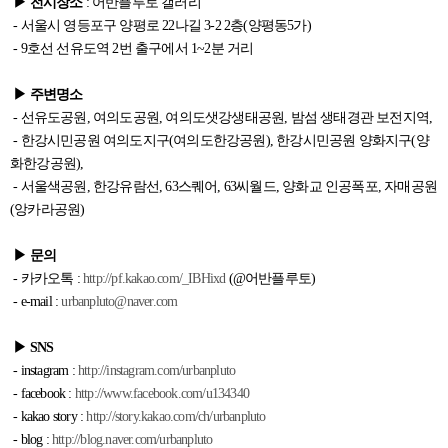
▶ 전시장소
: 어반플루토 갤러리
- 서울시 영등포구 양평로 22나길 3-2 2층(양평동5가)
- 9호선 선유도역 2번 출구에서 1~2분 거리
▶ 주변명소
- 선유도공원, 여의도공원, 여의도샛강생태공원, 밤섬 생태경관 보전지역,
- 한강시민공원 여의도지구(여의도한강공원), 한강시민공원 양화지구(양
화한강공원),
- 서울색공원, 한강유람선, 63스퀘어, 63씨월드, 양화교 인공폭포, 자매공원
(앙카라공원)
▶ 문의
- 카카오톡 :
http://pf.kakao.com/_IBHixd
(@어반플루토)
- e-mail :
urbanpluto@naver.com
▶ SNS
- instagram :
http://instagram.com/urbanpluto
- facebook :
http://www.facebook.com/u134340
- kakao story :
http://story.kakao.com/ch/urbanpluto
- blog :
http://blog.naver.com/urbanpluto