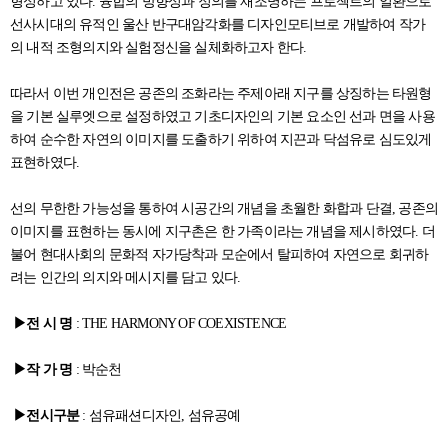
형성하고 있다. 융합의 방향성과 정의를 재조명하는 프로젝트의 일환으로
선사시대의 유적인 울산 반구대암각화를 디자인모티브로 개발하여 작가
의 내적 조형의지와 실험정신을 실체화하고자 한다.
따라서 이번 개인전은 공존의 조화라는 주제아래 지구를 상징하는 타원형
을 기본 실루엣으로 설정하였고 기초디자인의 기본 요소인 선과 면을 사용
하여 순수한 자연의 이미지를 도출하기 위하여 지끈과 닥섬유로 심도있게
표현하였다.
선의 무한한 가능성을 통하여 시공간의 개념을 초월한 화합과 단결, 공존의
이미지를 표현하는 동시에 지구촌은 한 가족이라는 개념을 제시하였다. 더
불어 현대사회의 문화적 자가당착과 모순에서 탈피하여 자연으로 회귀하
려는 인간의 의지와 메시지를 담고 있다.
▶전 시 명
: THE HARMONY OF COEXISTENCE
▶작 가 명
: 박순천
▶전시구분
: 섬유패션디자인, 섬유공예