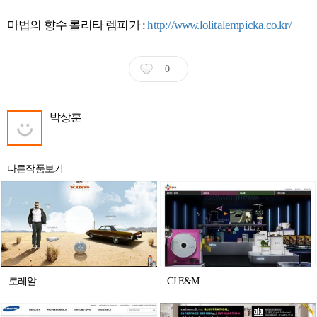
마법의 향수 롤리타 렘피가 :
http://www.lolitalempicka.co.kr/
0
박상훈
다른작품보기
로레알
CJ E&M