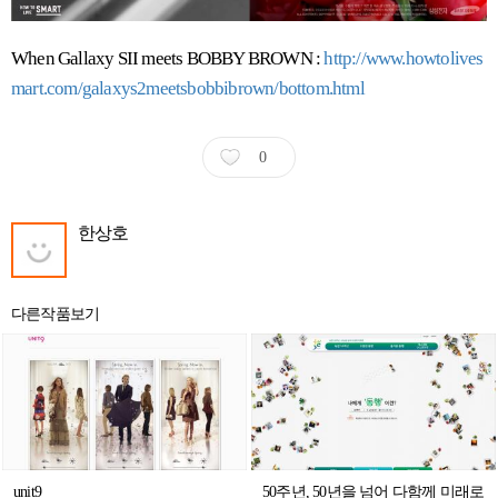
When Gallaxy SII meets BOBBY BROWN :
http://www.howtolives
mart.com/galaxys2meetsbobbibrown/bottom.html
0
한상호
다른작품보기
unit9
50주년, 50년을 넘어 다함께 미래로