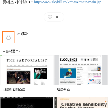
롯데스카이힐C.C :
http://www.skyhill.co.kr/html/main/main.jsp
0
서영화
다른작품보기
사토리얼리스트
엘로퀀스