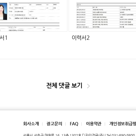
서1
이력서2
전체 댓글 보기
회사소개
광고문의
FAQ
이용약관
개인정보취급
|
|
|
|
서울시 서초구 매헌로 16, 13층 1302호 디자인정글(주) | Tel 031-890-5800 | 