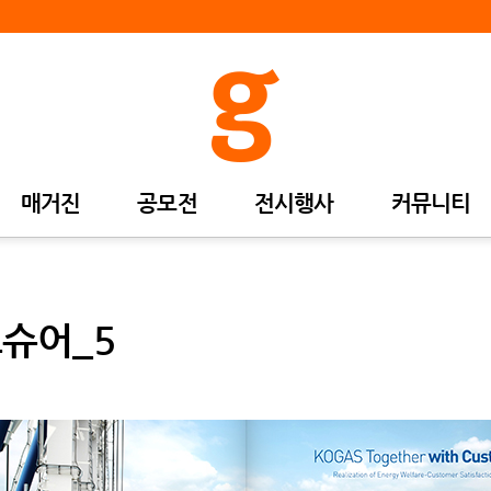
매거진
공모전
전시행사
커뮤니티
로슈어_5