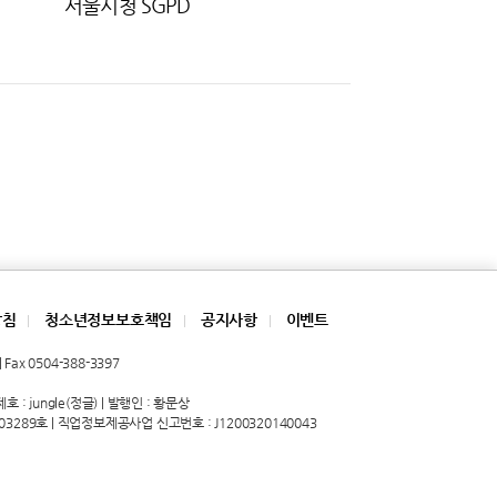
서울시청 SGPD
방침
청소년정보보호책임
공지사항
이벤트
|
|
|
Fax 0504-388-3397
 : jungle(정글) | 발행인 : 황문상
03289호 | 직업정보제공사업 신고번호 : J1200320140043