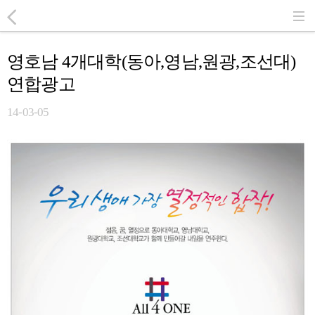
영호남 4개대학(동아,영남,원광,조선대)
연합광고
14-03-05