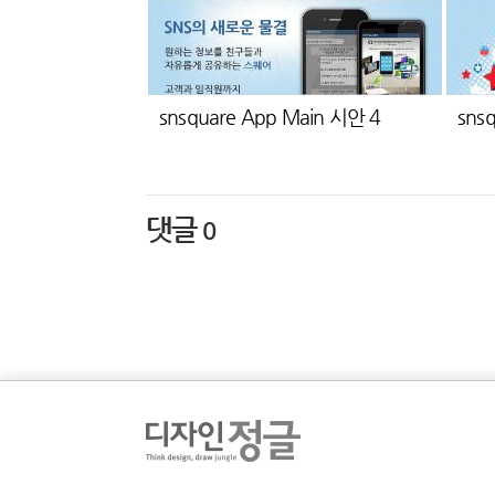
snsquare App Main 시안 4
sns
댓글
0