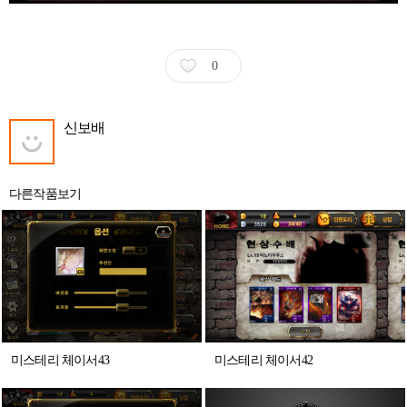
0
신보배
다른작품보기
미스테리 체이서43
미스테리 체이서42