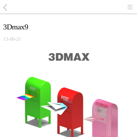
3Dmax9
13-06-21