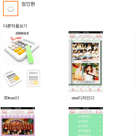
정인현
다른작품보기
3Dmax13
uxui디자인12